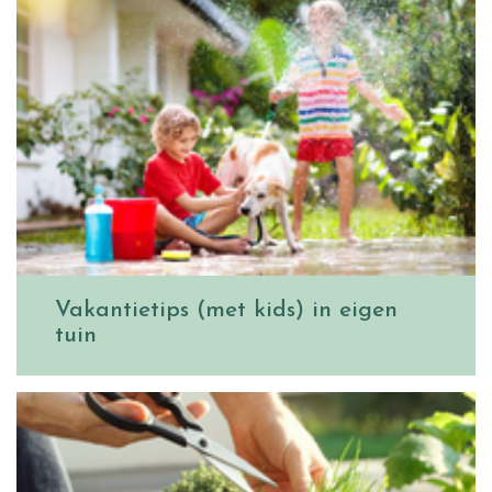
Vakantietips (met kids) in eigen
tuin