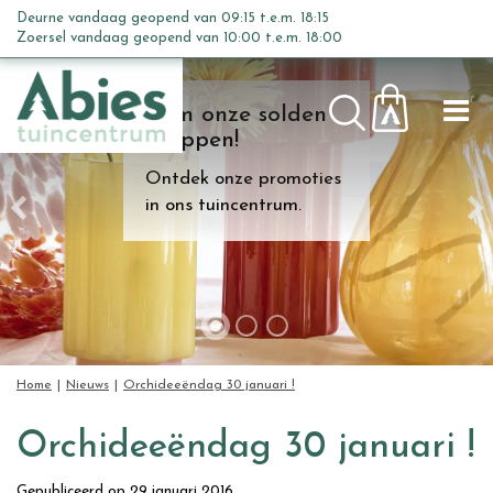
G
Deurne vandaag geopend van
09:15
t.e.m.
18:15
a
Zoersel vandaag geopend van
10:00
t.e.m.
18:00
n
a
Kom onze solden
a
shoppen!
r
c
Ontdek onze promoties
o
in ons tuincentrum.
n
t
e
n
t
Home
Nieuws
Orchideeëndag 30 januari !
Orchideeëndag 30 januari !
Gepubliceerd op
29 januari 2016