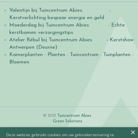
Valentijn bij Tuincentrum Abies
.
-
Kerstverlichting bespaar energie en geld
Moederdag bij Tuincentrum Abies
. -
Echte
kerstbomen verzorgingstips
Atelier Rébul bij Tuincentrum Abies.
- Kerstshow
Antwerpen (Deurne)
Kamerplanten
-
Planten
-
Tuincentrum
-
Tuinplanten
-
Bloemen
© 2021
Tuincentrum Abies
.
Green Solutions
×
Deze website gebruikt cookies om uw gebruikerservaring te