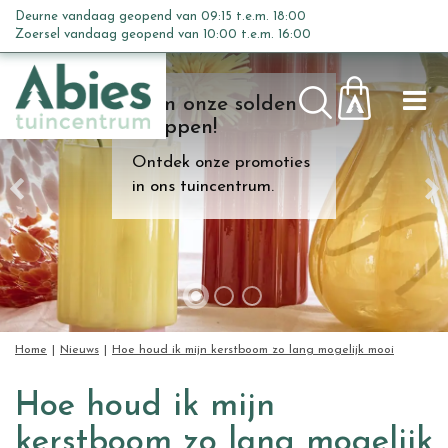
G
Deurne vandaag geopend van
09:15
t.e.m.
18:00
a
Zoersel vandaag geopend van
10:00
t.e.m.
16:00
n
a
Kom onze solden
a
shoppen!
r
c
Ontdek onze promoties
o
in ons tuincentrum.
n
t
e
n
t
Home
Nieuws
Hoe houd ik mijn kerstboom zo lang mogelijk mooi
Hoe houd ik mijn
kerstboom zo lang mogelijk