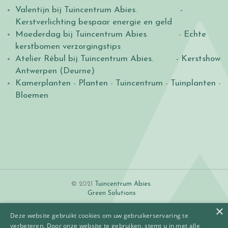
Valentijn bij Tuincentrum Abies
.
-
Kerstverlichting bespaar energie en geld
Moederdag bij Tuincentrum Abies
. -
Echte
kerstbomen verzorgingstips
Atelier Rébul bij Tuincentrum Abies.
- Kerstshow
Antwerpen (Deurne)
Kamerplanten
-
Planten
-
Tuincentrum
-
Tuinplanten
-
Bloemen
© 2021
Tuincentrum Abies
.
Green Solutions
×
Deze website gebruikt cookies om uw gebruikerservaring te
verbeteren. Door onze website te gebruiken, stemt u in met alle