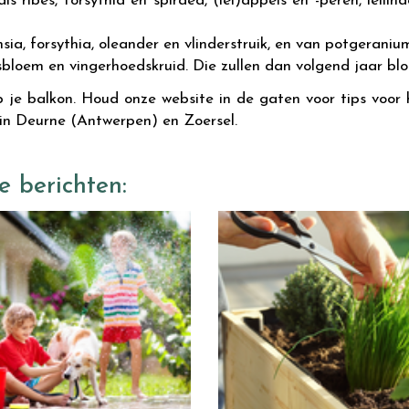
als ribes, forsythia en spiraea, (lei)appels en -peren, leil
ia, forsythia, oleander en vlinderstruik, en van potgeraniu
isbloem en vingerhoedskruid. Die zullen dan volgend jaar blo
 op je balkon. Houd onze website in de gaten voor tips voo
 in Deurne (Antwerpen) en Zoersel.
e berichten: