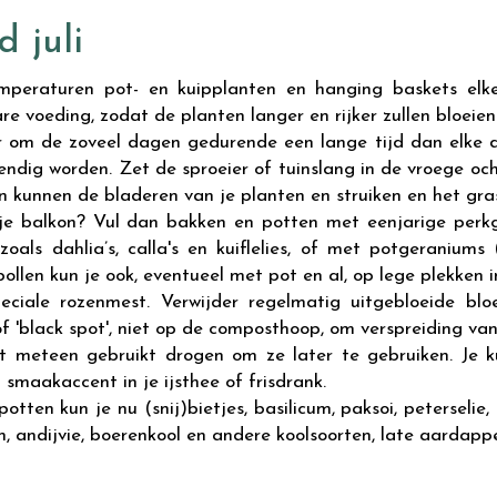
 juli
peraturen pot- en kuipplanten en hanging baskets elke
 voeding, zodat de planten langer en rijker zullen bloeien
r om de zoveel dagen gedurende een lange tijd dan elke d
endig worden. Zet de sproeier of tuinslang in de vroege o
n kunnen de bladeren van je planten en struiken en het gra
e balkon? Vul dan bakken en potten met eenjarige perkgoed, 
als dahlia’s, calla's en kuiflelies, of met potgeraniums (
ollen kun je ook, eventueel met pot en al, op lege plekken 
ciale rozenmest. Verwijder regelmatig uitgebloeide blo
f 'black spot', niet op de composthoop, om verspreiding va
t meteen gebruikt drogen om ze later te gebruiken. Je ku
t smaakaccent in je ijsthee of frisdrank.
ten kun je nu (snij)bietjes, basilicum, paksoi, peterselie, r
 andijvie, boerenkool en andere koolsoorten, late aardappe