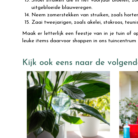
Snoei struiken die in het voorjaar bloeien, zo
uitgebloeide blauweregen.
Neem zomerstekken van struiken, zoals hortens
Zaai tweejarigen, zoals akelei, stokroos, teun
Maak er letterlijk een feestje van in je tuin of
leuke items daarvoor shoppen in ons tuincentrum
Kijk ook eens naar de volgend