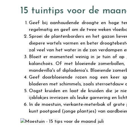
15 tuintips voor de maand
Geef bij aanhoudende droogte en hoge tem
regelmatig en geef om de twee weken vloeibare
Sproei de plantenborders en het gazon lieve
diepere wortels vormen en beter droogtebest
zal veel van het water in de zon verdampen e
Bloeit er momenteel weinig in je tuin of op j
kalanchoës. Of met bloeiende zomerbollen, zo
mandevilla's of dipladenia's. Bloeiende zomerb
Geef doorbloeiende rozen nog een keer spe
bladeren met schimmels, zoals sterroetdauw o
Oogst kruiden en laat de kruiden die je nie
ijsblokjes invriezen als leuke garnering en lich
In de moestuin, vierkante-meterbak of grote pot
kunt pootgoed (jonge plantjes) van aardbeien,