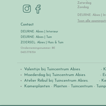
Zaterdag
Zondag
DEURNE: Abies | Int
Toon alle openingst
Contact
DEURNE: Abies | Interieur
DEURNE: Abies | Tuin
ZOERSEL: Abies | Huis & Tuin
Ondernemingsnummer: BE
0433.778.159
Valentijn bij Tuincentrum Abies
.
- K
Moederdag bij Tuincentrum Abies
. -
E
Atelier Rébul bij Tuincentrum Abies.
- Ke
Kamerplanten
-
Planten
-
Tuincentrum
-
Tuinp