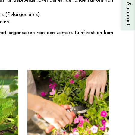
Vragen & contact
indes, uitgebloeide lavendel en de lange ranken van
ms (Pelargoniums).
eien.
r het organiseren van een zomers tuinfeest en kom