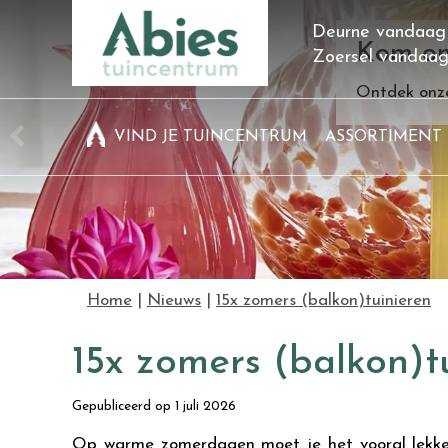
Ga
Deurne vandaag
naar
Kom on
Zoersel vandaa
content
Ontdek onze
VIND JE TUINCENTRUM
ASSORTIMENT
Home
Nieuws
15x zomers (balkon)tuinieren
15x zomers (balkon)t
Gepubliceerd op
1 juli 2026
Op warme zomerdagen moet je het vooral lekker 