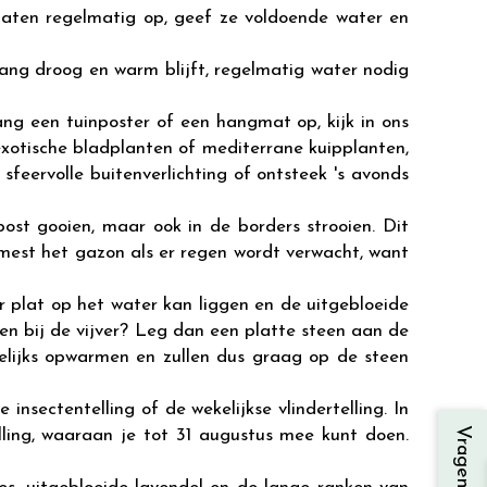
maten regelmatig op, geef ze voldoende water en
lang droog en warm blijft, regelmatig water nodig
ang een tuinposter of een hangmat op, kijk in ons
xotische bladplanten of mediterrane kuipplanten,
 sfeervolle buitenverlichting of ontsteek 's avonds
st gooien, maar ook in de borders strooien. Dit
emest het gazon als er regen wordt verwacht, want
r plat op het water kan liggen en de uitgebloeide
en bij de vijver? Leg dan een platte steen aan de
gelijks opwarmen en zullen dus graag op de steen
nsectentelling of de wekelijkse vlindertelling. In
elling, waaraan je tot 31 augustus mee kunt doen.