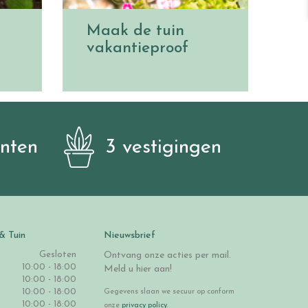
Maak de tuin
vakantieproof
anten
3 vestigingen
& Tuin
Nieuwsbrief
Gesloten
Ontvang onze acties per mail.
10:00 - 18:00
Meld u hier aan!
10:00 - 18:00
10:00 - 18:00
Gegevens slaan we secuur op conform
10:00 - 18:00
onze
privacy policy
.