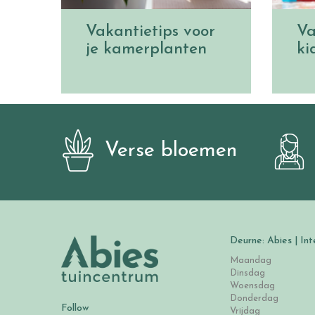
Vakantietips voor
Va
je kamerplanten
ki
Verse bloemen
Deurne: Abies | Int
Maandag
Dinsdag
Woensdag
Donderdag
Follow
Vrijdag