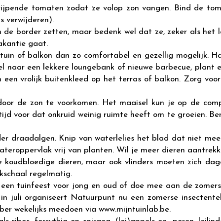
 rijpende tomaten zodat ze volop zon vangen. Bind de to
ls verwijderen).
n de border zetten, maar bedenk wel dat ze, zeker als het 
akantie gaat.
tuin of balkon dan zo comfortabel en gezellig mogelijk. H
l naar een lekkere loungebank of nieuwe barbecue, plant e
n een vrolijk buitenkleed op het terras of balkon. Zorg voor
door de zon te voorkomen. Het maaisel kun je op de compo
rtijd voor dat onkruid weinig ruimte heeft om te groeien. B
der draadalgen. Knip van waterlelies het blad dat niet mee
eroppervlak vrij van planten. Wil je meer dieren aantrekk
re koudbloedige dieren, maar ook vlinders moeten zich da
nkschaal regelmatig.
 een tuinfeest voor jong en oud of doe mee aan de zomerse i
g in juli organiseert Natuurpunt nu een zomerse insectent
ober wekelijks meedoen via www.mijntuinlab.be.