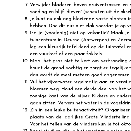
Verwijder bladeren boven druiventrossen en
voeding en blijf 'dieven' (scheuten uit de okse
Je kunt nu ook nog bloeiende vaste planten i
hebben. Doe dit dus niet vlak voordat je op v
Ga je (voorlopig) niet op vakantie? Maak je 
tuincentrum in Deurne (Antwerpen) en Zoerse
leg een kleurrijk tafelkleed op de tuintafel e
een vuurkorf of een paar fakkels.
Maai het gras niet te kort om verbranding 
houdt de grond vochtig en zorgt er tegelijke
dan wordt de mest meteen goed opgenomen.
Vul het vijverwater regelmatig aan en verwij
bloemen weg. Houd een derde deel van het wat
zonnige kant van de vijver. Kikkers en ande
gaan zitten. Ververs het water in de vogeldri
Zin in een leuke buitenactiviteit? Organiseer
plaats van de jaarlijkse Grote Vlindertellin
Voor het tellen van de vlinders kun je tot okt