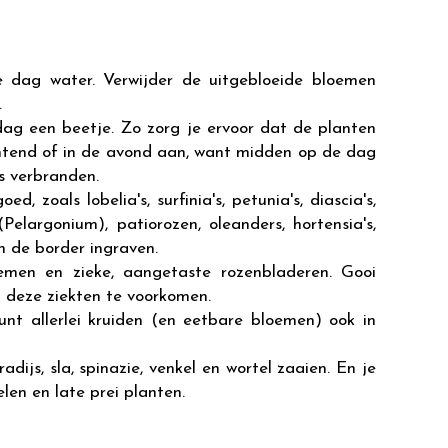
 dag water. Verwijder de uitgebloeide bloemen
.
ag een beetje. Zo zorg je ervoor dat de planten
chtend of in de avond aan, want midden op de dag
s verbranden.
zoals lobelia's, surfinia's, petunia's, diascia's,
Pelargonium), patiorozen, oleanders, hortensia's,
in de border ingraven.
emen en zieke, aangetaste rozenbladeren. Gooi
n deze ziekten te voorkomen.
nt allerlei kruiden (en eetbare bloemen) ook in
adijs, sla, spinazie, venkel en wortel zaaien. En je
len en late prei planten.