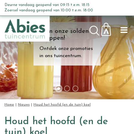
G
Deurne vandaag geopend van
09:15
t.e.m.
18:15
a
Zoersel vandaag geopend van
10:00
t.e.m.
18:00
n
a
Kom onze solden
a
shoppen!
r
c
Ontdek onze promoties
o
in ons tuincentrum.
n
t
e
n
t
Home
Nieuws
Houd het hoofd (en de tuin) koel
Houd het hoofd (en de
tuin) koel