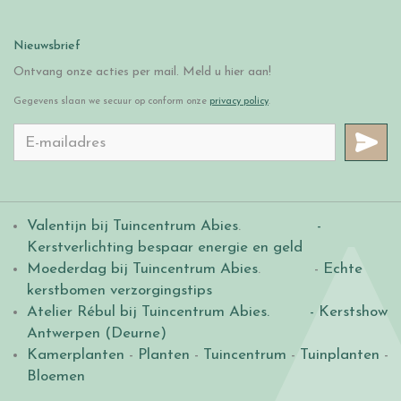
Nieuwsbrief
Ontvang onze acties per mail. Meld u hier aan!
Gegevens slaan we secuur op conform onze
privacy policy
.
Valentijn bij Tuincentrum Abies
.
-
Kerstverlichting bespaar energie en geld
Moederdag bij Tuincentrum Abies
. -
Echte
kerstbomen verzorgingstips
Atelier Rébul bij Tuincentrum Abies.
- Kerstshow
Antwerpen (Deurne)
Kamerplanten
-
Planten
-
Tuincentrum
-
Tuinplanten
-
Bloemen