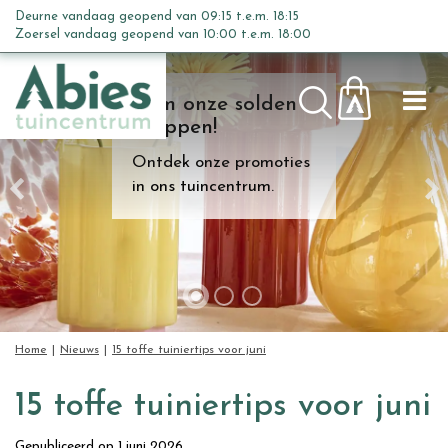
G
Deurne vandaag geopend van
09:15
t.e.m.
18:15
a
Zoersel vandaag geopend van
10:00
t.e.m.
18:00
n
a
Kom onze solden
a
shoppen!
r
c
Ontdek onze promoties
o
in ons tuincentrum.
n
t
e
n
t
Home
Nieuws
15 toffe tuiniertips voor juni
15 toffe tuiniertips voor juni
Gepubliceerd op
1 juni 2026