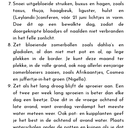
Snoei uitgebloeide struiken, buxus en hagen, zoals
taxus, thuja, haagbeuk, liguster, hulst en
(Leylandii-)coniferen, vóór 21 juni lichtjes in vorm.
Doe dit op een bewolkte dag, zodat de
doorgeknipte blaadjes of naalden niet verbranden
in het felle zonlicht.
Zet bloeiende zomerbollen zoals dahlia’s en
gladiolen, al dan niet met pot en al, op lege
plekken in de border. Je kunt deze maand ter
plekke, in de volle grond, ook nog allerlei eenjarige
zomerbloeiers zaaien, zoals Afrikaantjes, Cosmea
en juffertje-in-het groen (Nigella).
Zet als het lang droog blijft de sproeier aan. Een
of twee per week lang sproeien is beter dan elke
dag een beetje. Doe dit in de vroege ochtend of
late avond, want overdag verdampt het meeste
water meteen weer. Ook pot- en kuipplanten geef
je het best in de ochtend of avond water. Plaats
waterschalen onder de potten en kuipen als je dat