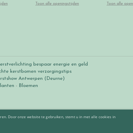
ijden
Toon alle openingstijden
Toon alle open
erstverlichting bespaar energie en geld
chte kerstbomen verzorgingstips
rstshow Antwerpen (Deurne)
lanten
-
Bloemen
en. Door onze website te gebruiken, stemt u in met alle cookies in