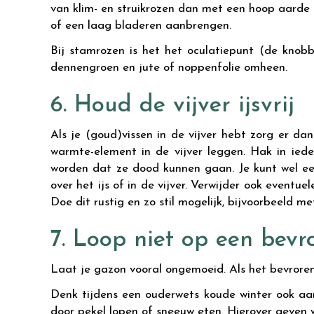
van klim- en struikrozen dan met een hoop aarde
of een laag bladeren aanbrengen.
Bij stamrozen is het het oculatiepunt (de knobb
dennengroen en jute of noppenfolie omheen.
6. Houd de vijver ijsvrij
Als je (goud)vissen in de vijver hebt zorg er da
warmte-element in de vijver leggen. Hak in iede
worden dat ze dood kunnen gaan. Je kunt wel een
over het ijs of in de vijver. Verwijder ook eventue
Doe dit rustig en zo stil mogelijk, bijvoorbeeld m
7. Loop niet op een bev
Laat je gazon vooral ongemoeid. Als het bevroren 
Denk tijdens een ouderwets koude winter ook aan
door pekel lopen of sneeuw eten. Hierover geven 