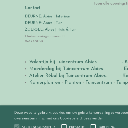
Toon alle openingst
Contact
DEURNE: Abies | Interieur
DEURNE: Abies | Tuin
ZOERSEL: Abies | Huis & Tuin
Ondernemingsnummer: BE
0433.778.159
Valentijn bij Tuincentrum Abies
.
- K
Moederdag bij Tuincentrum Abies
. -
E
Atelier Rébul bij Tuincentrum Abies.
- Ke
Kamerplanten
-
Planten
-
Tuincentrum
-
Tuinp
Deze website gebruikt cookies om uw gebruikerservaring te verbeter
overeenstemming met ons Cookiebeleid.
Lees verder
STRIKT NOODZAKELIJK
PRESTATIE
TARGETING