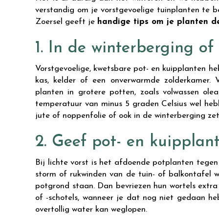
verstandig om je vorstgevoelige tuinplanten te
Zoersel geeft je
handige tips om je planten d
1. In de winterberging of 
Vorstgevoelige, kwetsbare pot- en kuipplanten heb 
kas, kelder of een onverwarmde zolderkamer. V
planten in grotere potten, zoals volwassen ole
temperatuur van minus 5 graden Celsius wel hebb
jute of noppenfolie of ook in de winterberging zet
2. Geef pot- en kuipplan
Bij lichte vorst is het afdoende potplanten tege
storm of rukwinden van de tuin- of balkontafel 
potgrond staan. Dan bevriezen hun wortels extra s
of -schotels, wanneer je dat nog niet gedaan heb
overtollig water kan weglopen.