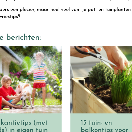
bers een plezier, maar heel veel van je pot- en tuinplanten z
iestips'!
e berichten:
kantietips (met
15 tuin- en
ds) in eigen tuin
balkontips voor