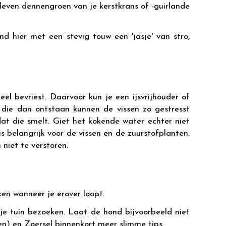
even dennengroen van je kerstkrans of -guirlande
d hier met een stevig touw een 'jasje' van stro,
el bevriest. Daarvoor kun je een ijsvrijhouder of
n die dan ontstaan kunnen de vissen zo gestresst
t die smelt. Giet het kokende water echter niet
 is belangrijk voor de vissen en de zuurstofplanten.
 niet te verstoren.
kken wanneer je erover loopt.
je tuin bezoeken. Laat de hond bijvoorbeeld niet
n) en Zoersel binnenkort meer slimme tips.