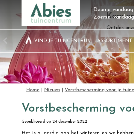
Ga
Deurne vandaag
naar
Kom on
Zoersel vandaa
content
Ontdek onze
VIND JE TUINCENTRUM
ASSORTIMENT
Home
Nieuws
Vorstbescherming voor je tuin
Vorstbescherming voo
Gepubliceerd op
24 december 2022
Het is al aardig aan het winteren en we hebben z