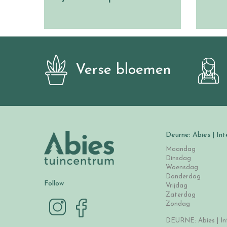
Verse bloemen
Deurne: Abies | Int
Maandag
Dinsdag
Woensdag
Donderdag
Follow
Vrijdag
Zaterdag
Zondag
DEURNE: Abies | Int