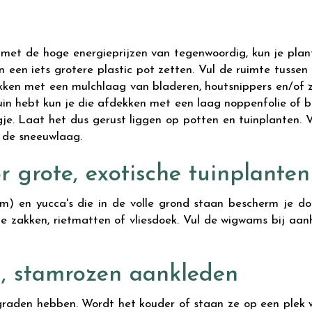
ker met de hoge energieprijzen van tegenwoordig, kun je pla
in een iets grotere plastic pot zetten. Vul de ruimte tuss
dekken met een mulchlaag van bladeren, houtsnippers en/of 
 tuin hebt kun je die afdekken met een laag noppenfolie of
gje. Laat het dus gerust liggen op potten en tuinplanten. 
n de sneeuwlaag.
 grote, exotische tuinplanten
m) en yucca's die in de volle grond staan bescherm je d
 zakken, rietmatten of vliesdoek. Vul de wigwams bij aan
n, stamrozen aankleden
aden hebben. Wordt het kouder of staan ze op een plek wa