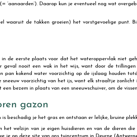
 (= ‘aanaarden’). Daarop kun je eventueel nog wat overgebl
el waaruit de takken groeien) het vorstgevoelige punt. Bin
n in de eerste plaats voor dat het wateroppervlak niet gehe
r geval nooit een wak in het wijs, want door de trillinge
 pan kokend water voorzichtig op de ijslaag houden totda
le sneeuw voorzichtig van het ijs, want elk straaltje zonlicht
et een bezem in plaats van een sneeuwschuiver, om de vissen
roren gazon
is beschadig je het gras en ontstaan er lelijke, bruine ple
 het welzijn van je eigen huisdieren en van de dieren die 
we je op deze site van ons tuincentrum in Deurne (Antwerpe