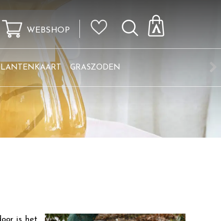
WEBSHOP
KLANTENKAART
GRASZODEN
oor is het