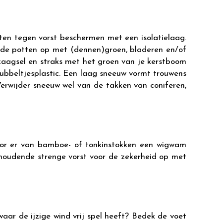
nten tegen vorst beschermen met een isolatielaag.
en de potten op met (dennen)groen, bladeren en/of
zaagsel en straks met het groen van je kerstboom
 bubbeltjesplastic. Een laag sneeuw vormt trouwens
Verwijder sneeuw wel van de takken van coniferen,
oor er van bamboe- of tonkinstokken een wigwam
houdende strenge vorst voor de zekerheid op met
ar de ijzige wind vrij spel heeft? Bedek de voet