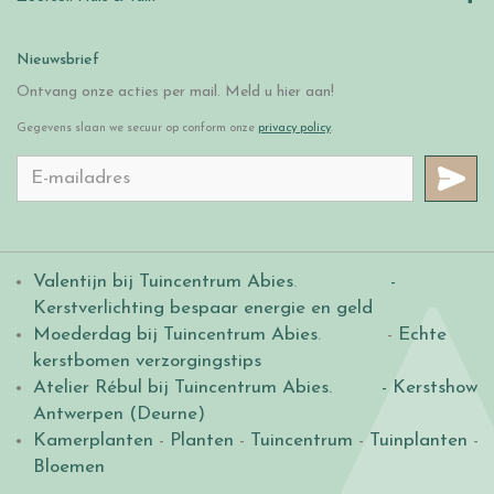
Nieuwsbrief
Ontvang onze acties per mail. Meld u hier aan!
Gegevens slaan we secuur op conform onze
privacy policy
.
Valentijn bij Tuincentrum Abies
.
-
Kerstverlichting bespaar energie en geld
Moederdag bij Tuincentrum Abies
. -
Echte
kerstbomen verzorgingstips
Atelier Rébul bij Tuincentrum Abies.
- Kerstshow
Antwerpen (Deurne)
Kamerplanten
-
Planten
-
Tuincentrum
-
Tuinplanten
-
Bloemen