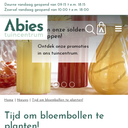
G
Deurne vandaag geopend van
09:15
t.e.m.
18:15
a
Zoersel vandaag geopend van
10:00
t.e.m.
18:00
n
a
Kom onze solden
a
shoppen!
r
c
Ontdek onze promoties
o
in ons tuincentrum.
n
t
e
n
t
Home
Nieuws
Tijd om bloembollen te planten!
Tijd om bloembollen te
planten!