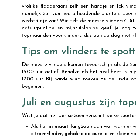
vrolijke fladderaars zelf een handje en lok vlin
namelijk zot van nectarhoudende planten. Leer s
wedstrijdje van! Wie telt de meeste vlinders? Dit 
natuurpunt.be en mijntuinlab.be geef je nog tot
topmaanden voor vlinders, dus aan de slag met vlin
Tips om vlinders te spott
De meeste vlinders komen tevoorschijn als de zon 
15.00 uur actief. Behalve als het heel heet is,
17.00 uur. Bij harde wind zoeken ze de luwte op
beginnen.
Juli en augustus zijn to
Wist je dat het per seizoen verschilt welke soorten
Als het in maart langzaamaan wat warmer word
citroenvlinder, gehakkelde aurelia en kleine vo