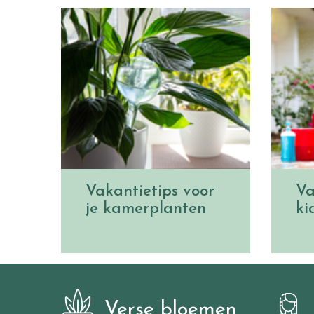
Vakantietips voor
Va
je kamerplanten
ki
Verse bloemen