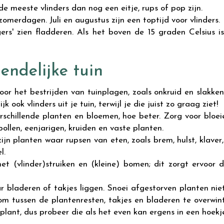
 de meeste vlinders dan nog een eitje, rups of pop zijn.
zomerdagen. Juli en augustus zijn een toptijd voor vlinders.
rs' zien fladderen. Als het boven de 15 graden Celsius is
iendelijke tuin
voor het bestrijden van tuinplagen, zoals onkruid en slakke
ook vlinders uit je tuin, terwijl je die juist zo graag ziet!
schillende planten en bloemen, hoe beter. Zorg voor bloei
bollen, eenjarigen, kruiden en vaste planten.
jn planten waar rupsen van eten, zoals brem, hulst, klaver,
l.
et (vlinder)struiken en (kleine) bomen; dit zorgt ervoor 
r bladeren of takjes liggen. Snoei afgestorven planten niet
om tussen de plantenresten, takjes en bladeren te overwi
lant, dus probeer die als het even kan ergens in een hoekje