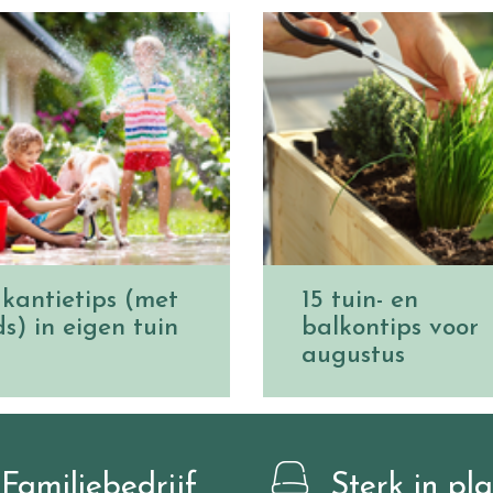
kantietips (met
15 tuin- en
ds) in eigen tuin
balkontips voor
augustus
Familiebedrijf
Sterk in pl