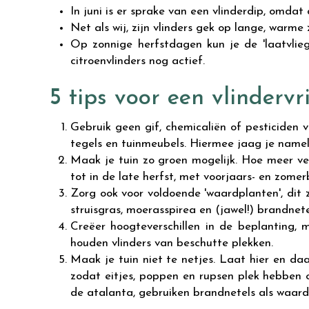
In juni is er sprake van een vlinderdip, omdat
Net als wij, zijn vlinders gek op lange, warme 
Op zonnige herfstdagen kun je de 'laatvliege
citroenvlinders nog actief.
5 tips voor een vlindervr
Gebruik geen gif, chemicaliën of pesticiden 
tegels en tuinmeubels. Hiermee jaag je namelijk 
Maak je tuin zo groen mogelijk. Hoe meer ver
tot in de late herfst, met voorjaars- en zomer
Zorg ook voor voldoende 'waardplanten', dit zi
struisgras, moerasspirea en (jawel!) brandnete
Creëer hoogteverschillen in de beplanting, m
houden vlinders van beschutte plekken.
Maak je tuin niet te netjes. Laat hier en daa
zodat eitjes, poppen en rupsen plek hebben 
de atalanta, gebruiken brandnetels als waardp