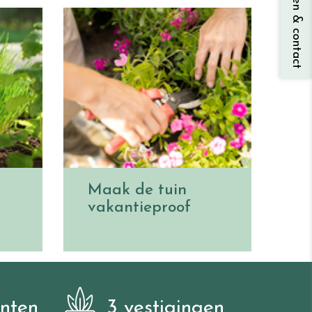
Vragen & contact
Maak de tuin
vakantieproof
anten
3 vestigingen