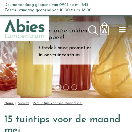
G
Deurne vandaag geopend van
09:15
t.e.m.
18:15
a
Zoersel vandaag geopend van
10:00
t.e.m.
18:00
n
a
Kom onze solden
a
shoppen!
r
c
Ontdek onze promoties
o
in ons tuincentrum.
n
t
e
n
t
Home
Nieuws
15 tuintips voor de maand mei
15 tuintips voor de maand
mei