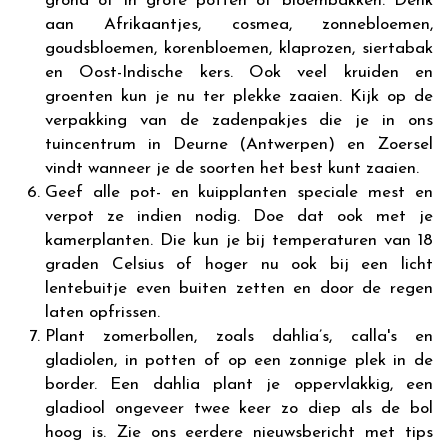
grond of in grote potten of bloembakken. Denk
aan Afrikaantjes, cosmea, zonnebloemen,
goudsbloemen, korenbloemen, klaprozen, siertabak
en Oost-Indische kers. Ook veel kruiden en
groenten kun je nu ter plekke zaaien. Kijk op de
verpakking van de zadenpakjes die je in ons
tuincentrum in Deurne (Antwerpen) en Zoersel
vindt wanneer je de soorten het best kunt zaaien.
Geef alle pot- en kuipplanten speciale mest en
verpot ze indien nodig. Doe dat ook met je
kamerplanten. Die kun je bij temperaturen van 18
graden Celsius of hoger nu ook bij een licht
lentebuitje even buiten zetten en door de regen
laten opfrissen.
Plant zomerbollen, zoals dahlia’s, calla's en
gladiolen, in potten of op een zonnige plek in de
border. Een dahlia plant je oppervlakkig, een
gladiool ongeveer twee keer zo diep als de bol
hoog is. Zie ons eerdere nieuwsbericht met tips