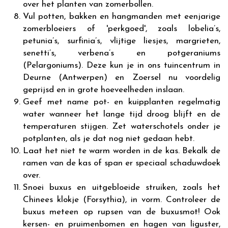
over het planten van zomerbollen.
Vul potten, bakken en hangmanden met eenjarige
zomerbloeiers of 'perkgoed', zoals lobelia’s,
petunia’s, surfinia’s, vlijtige liesjes, margrieten,
senetti’s, verbena’s en potgeraniums
(Pelargoniums). Deze kun je in ons tuincentrum in
Deurne (Antwerpen) en Zoersel nu voordelig
geprijsd en in grote hoeveelheden inslaan.
Geef met name pot- en kuipplanten regelmatig
water wanneer het lange tijd droog blijft en de
temperaturen stijgen. Zet waterschotels onder je
potplanten, als je dat nog niet gedaan hebt.
Laat het niet te warm worden in de kas. Bekalk de
ramen van de kas of span er speciaal schaduwdoek
over.
Snoei buxus en uitgebloeide struiken, zoals het
Chinees klokje (Forsythia), in vorm. Controleer de
buxus meteen op rupsen van de buxusmot! Ook
kersen- en pruimenbomen en hagen van liguster,