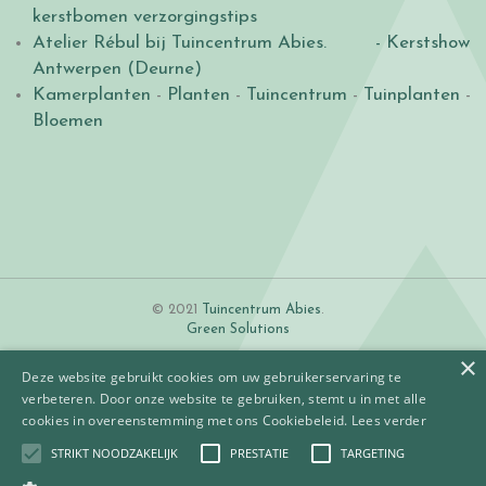
kerstbomen verzorgingstips
Atelier Rébul bij Tuincentrum Abies.
- Kerstshow
Antwerpen (Deurne)
Kamerplanten
-
Planten
-
Tuincentrum
-
Tuinplanten
-
Bloemen
© 2021
Tuincentrum Abies
.
Green Solutions
×
Deze website gebruikt cookies om uw gebruikerservaring te
verbeteren. Door onze website te gebruiken, stemt u in met alle
cookies in overeenstemming met ons Cookiebeleid.
Lees verder
STRIKT NOODZAKELIJK
PRESTATIE
TARGETING
Algemene voorwaarden
Betaalinformatie