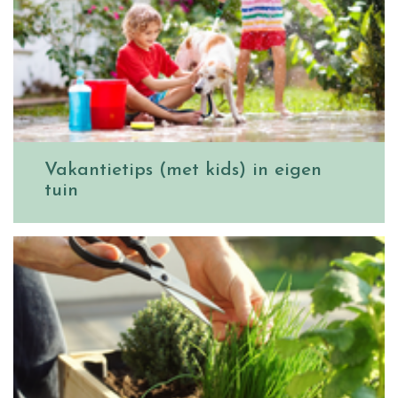
Vakantietips (met kids) in eigen
tuin