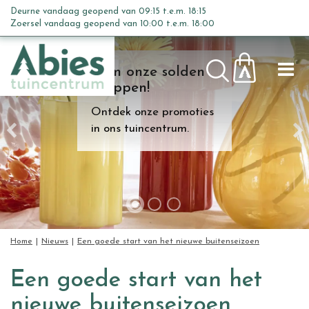
G
Deurne vandaag geopend van
09:15
t.e.m.
18:15
a
Zoersel vandaag geopend van
10:00
t.e.m.
18:00
n
a
Kom onze solden
a
shoppen!
r
c
Ontdek onze promoties
o
in ons tuincentrum.
n
t
e
n
t
Home
Nieuws
Een goede start van het nieuwe buitenseizoen
Een goede start van het
nieuwe buitenseizoen