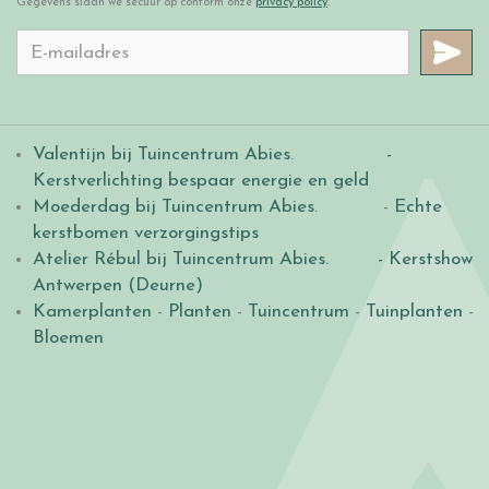
Gegevens slaan we secuur op conform onze
privacy policy
.
Valentijn bij Tuincentrum Abies
.
-
Kerstverlichting bespaar energie en geld
Moederdag bij Tuincentrum Abies
. -
Echte
kerstbomen verzorgingstips
Atelier Rébul bij Tuincentrum Abies.
- Kerstshow
Antwerpen (Deurne)
Kamerplanten
-
Planten
-
Tuincentrum
-
Tuinplanten
-
Bloemen