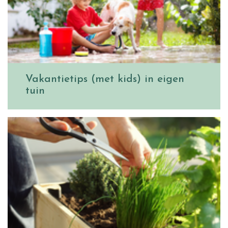
Vakantietips (met kids) in eigen
tuin