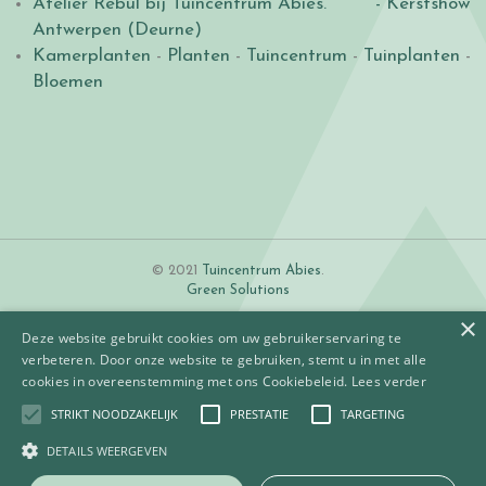
Atelier Rébul bij Tuincentrum Abies.
- Kerstshow
Antwerpen (Deurne)
Kamerplanten
-
Planten
-
Tuincentrum
-
Tuinplanten
-
Bloemen
© 2021
Tuincentrum Abies
.
Green Solutions
×
Deze website gebruikt cookies om uw gebruikerservaring te
verbeteren. Door onze website te gebruiken, stemt u in met alle
cookies in overeenstemming met ons Cookiebeleid.
Lees verder
STRIKT NOODZAKELIJK
PRESTATIE
TARGETING
Algemene voorwaarden
Betaalinformatie
DETAILS WEERGEVEN
Privacy policy
Contact