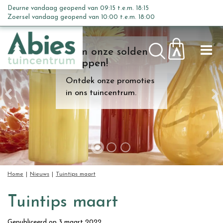
G
Deurne vandaag geopend van
09:15
t.e.m.
18:15
a
Zoersel vandaag geopend van
10:00
t.e.m.
18:00
n
a
Kom onze solden
a
shoppen!
r
c
Ontdek onze promoties
o
in ons tuincentrum.
n
t
e
n
t
Home
Nieuws
Tuintips maart
Tuintips maart
Gepubliceerd op
3 maart 2022