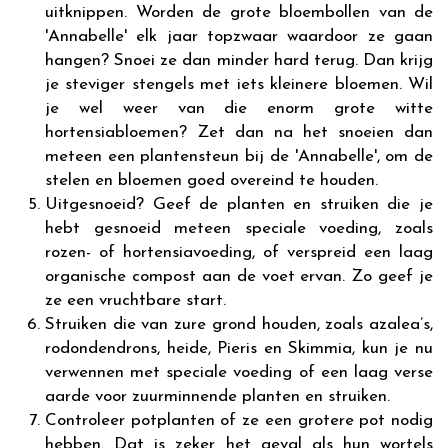
uitknippen. Worden de grote bloembollen van de
'Annabelle' elk jaar topzwaar waardoor ze gaan
hangen? Snoei ze dan minder hard terug. Dan krijg
je steviger stengels met iets kleinere bloemen. Wil
je wel weer van die enorm grote witte
hortensiabloemen? Zet dan na het snoeien dan
meteen een plantensteun bij de 'Annabelle', om de
stelen en bloemen goed overeind te houden.
Uitgesnoeid? Geef de planten en struiken die je
hebt gesnoeid meteen speciale voeding, zoals
rozen- of hortensiavoeding, of verspreid een laag
organische compost aan de voet ervan. Zo geef je
ze een vruchtbare start.
Struiken die van zure grond houden, zoals azalea’s,
rodondendrons, heide, Pieris en Skimmia, kun je nu
verwennen met speciale voeding of een laag verse
aarde voor zuurminnende planten en struiken.
Controleer potplanten of ze een grotere pot nodig
hebben. Dat is zeker het geval als hun wortels