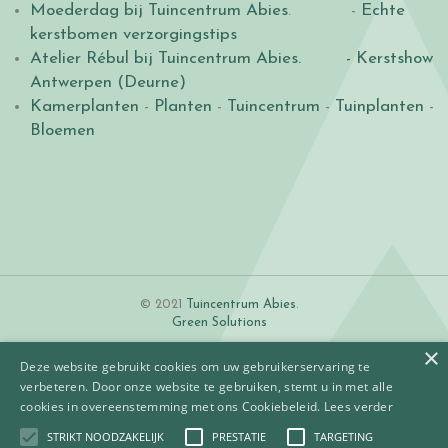
Moederdag bij Tuincentrum Abies
. -
Echte
kerstbomen verzorgingstips
Atelier Rébul bij Tuincentrum Abies.
- Kerstshow
Antwerpen (Deurne)
Kamerplanten
-
Planten
-
Tuincentrum
-
Tuinplanten
-
Bloemen
© 2021
Tuincentrum Abies
.
Green Solutions
×
Deze website gebruikt cookies om uw gebruikerservaring te
verbeteren. Door onze website te gebruiken, stemt u in met alle
cookies in overeenstemming met ons Cookiebeleid.
Lees verder
STRIKT NOODZAKELIJK
PRESTATIE
TARGETING
Algemene voorwaarden