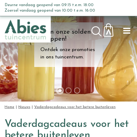
G
Deurne vandaag geopend van
09:15
t.e.m.
18:00
a
Zoersel vandaag geopend van
10:00
t.e.m.
16:00
n
a
Kom onze solden
a
shoppen!
r
c
Ontdek onze promoties
o
in ons tuincentrum.
n
t
e
n
t
Home
Nieuws
Vaderdagcadeaus voor het betere buitenleven
Vaderdagcadeaus voor het
betere buitenleven