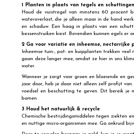
1 Planten in plaats van tegels en schuttinge
Houd de vuistregel van minstens 60 procent b
wateroverlast, die je alleen maar in de hand wer
en schaduw. Een haag in plaats van een schutti
bessenstruiken kiest. Bovendien kunnen egels er ond
2 Ga voor variatie en inheemse, nectarrijke 
Inheemse tuin-, pot- en kuipplanten trekken veel
gaan deze langer mee, omdat ze hier in ons klim
water.
Wanneer je zorgt voor groen en bloeiende en geu
jaar door, heb je daar niet alleen zelf profijt va
voedsel en beschutting te geven. Dit bereik je 
bomen.
3 Houd het natuurlijk & recycle
Chemische bestrijdingsmiddelen tegen ziekten en 
en nuttige micro-organismen mee. Ga onkruid bijvo