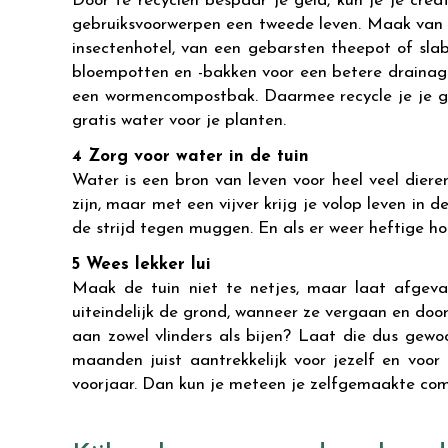
Door te recyclen bespaar je geld, kun je je crea
gebruiksvoorwerpen een tweede leven. Maak van j
insectenhotel, van een gebarsten theepot of sl
bloempotten en -bakken voor een betere drainage.
een wormencompostbak. Daarmee recycle je je gft-
gratis water voor je planten.
4 Zorg voor water in de tuin
Water is een bron van leven voor heel veel dier
zijn, maar met een vijver krijg je volop leven in d
de strijd tegen muggen. En als er weer heftige h
5 Wees lekker lui
Maak de tuin niet te netjes, maar laat afgeval
uiteindelijk de grond, wanneer ze vergaan en do
aan zowel vlinders als bijen? Laat die dus gewo
maanden juist aantrekkelijk voor jezelf en voor
voorjaar. Dan kun je meteen je zelfgemaakte comp