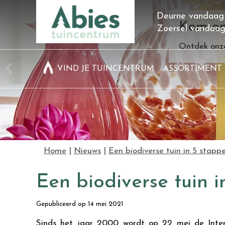
Ga
Deurne vandaag
naar
Kom on
Zoersel vandaa
content
Ontdek onze
VIND JE TUINCENTRUM
ASSORTIMENT
Home
Nieuws
Een biodiverse tuin in 5 stapp
Een biodiverse tuin 
Gepubliceerd op
14 mei 2021
Sinds het jaar 2000 wordt op 22 mei de Intern