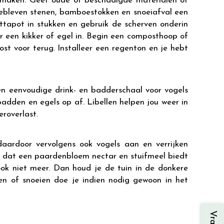
lij maken. Geef oude of beschadigde materialen of
ebleven stenen, bamboestokken en snoeiafval een
tapot in stukken en gebruik de scherven onderin
r een kikker of egel in. Begin een composthoop of
st voor terug. Installeer een regenton en je hebt
en eenvoudige drink- en badderschaal voor vogels
, padden en egels op af. Libellen helpen jou weer in
roverlast.
daardoor vervolgens ook vogels aan en verrijken
e dat een paardenbloem nectar en stuifmeel biedt
ook niet meer. Dan houd je de tuin in de donkere
pen of snoeien doe je indien nodig gewoon in het