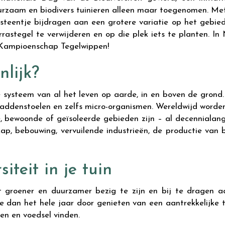
urzaam en biodivers tuinieren alleen maar toegenomen. Met 
n steentje bijdragen aan een grotere variatie op het gebied
errastegel te verwijderen en op die plek iets te planten. I
e Kampioenschap Tegelwippen!
nlijk?
ke systeem van al het leven op aarde, in en boven de grond
paddenstoelen en zelfs micro-organismen. Wereldwijd worde
e, bewoonde of geïsoleerde gebieden zijn – al decennialan
ap, bebouwing, vervuilende industrieën, de productie van b
iteit in je tuin
 groener en duurzamer bezig te zijn en bij te dragen aan
dan het hele jaar door genieten van een aantrekkelijke tui
ven en voedsel vinden.