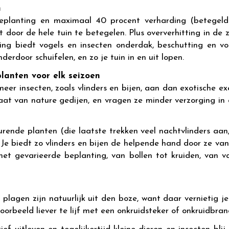
n
eplanting en maximaal 40 procent verharding (betegeld
kt door de hele tuin te betegelen. Plus oververhitting in d
ng biedt vogels en insecten onderdak, beschutting en v
erdoor schuifelen, en zo je tuin in en uit lopen.
planten voor elk seizoen
 meer insecten, zoals vlinders en bijen, aan dan exotische 
aat van nature gedijen, en vragen ze minder verzorging in 
rende planten (die laatste trekken veel nachtvlinders aan,
n. Je biedt zo vlinders en bijen de helpende hand door ze va
met gevarieerde beplanting, van bollen tot kruiden, van va
plagen zijn natuurlijk uit den boze, want daar vernietig 
orbeeld liever te lijf met een onkruidsteker of onkruidbran