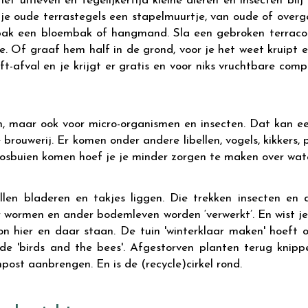
tief uitleven en tegelijkertijd kleine dieren en insecten b
e oude terrastegels een stapelmuurtje, van oude of overg
abak een bloembak of hangmand. Sla een gebroken terracot
 Of graaf hem half in de grond, voor je het weet kruipt e
afval en je krijgt er gratis en voor niks vruchtbare compo
en, maar ook voor micro-organismen en insecten. Dat kan e
e brouwerij. Er komen onder andere libellen, vogels, kikkers
oosbuien komen hoef je je minder zorgen te maken over wate
len bladeren en takjes liggen. Die trekken insecten en 
or wormen en ander bodemleven worden ‘verwerkt’. En wist j
on hier en daar staan. De tuin 'winterklaar maken' hoeft 
 de 'birds and the bees'. Afgestorven planten terug knip
ost aanbrengen. En is de (recycle)cirkel rond.