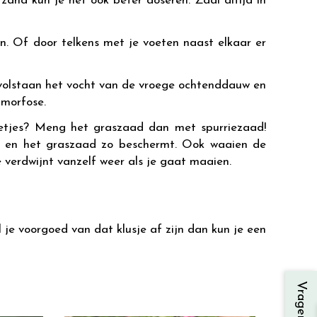
nd kun je het ook beter doseren. Zaai altijd in
n. Of door telkens met je voeten naast elkaar er
 volstaan het vocht van de vroege ochtenddauw en
amorfose.
rietjes? Meng het graszaad dan met spurriezaad!
aad en het graszaad zo beschermt. Ook waaien de
 verdwijnt vanzelf weer als je gaat maaien.
 je voorgoed van dat klusje af zijn dan kun je een