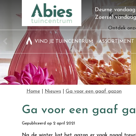
Ga
Deurne vandaag
naar
Kom on
Zoersel vandaa
content
Ontdek onze
VIND JE TUINCENTRUM
ASSORTIMENT
Home
Nieuws
Ga voor een gaaf gazon
Ga voor een gaaf g
Gepubliceerd op
2 april 2021
Na de winter ligt het gazon er vaak nogal treuri