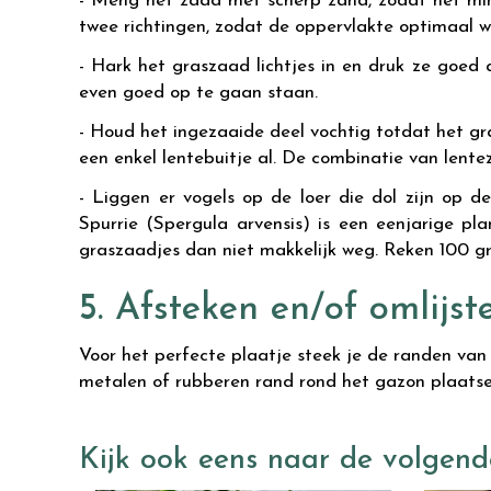
- Meng het zaad met scherp zand, zodat het min
twee richtingen, zodat de oppervlakte optimaal w
- Hark het graszaad lichtjes in en druk ze goed
even goed op te gaan staan.
- Houd het ingezaaide deel vochtig totdat het g
een enkel lentebuitje al. De combinatie van lent
- Liggen er vogels op de loer die dol zijn op 
Spurrie (Spergula arvensis) is een eenjarige p
graszaadjes dan niet makkelijk weg. Reken 100 gr
5. Afsteken en/of omlijst
Voor het perfecte plaatje steek je de randen van 
metalen of rubberen rand rond het gazon plaatsen 
Kijk ook eens naar de volgend