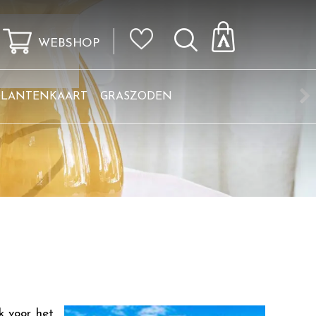
WEBSHOP
KLANTENKAART
GRASZODEN
k voor het