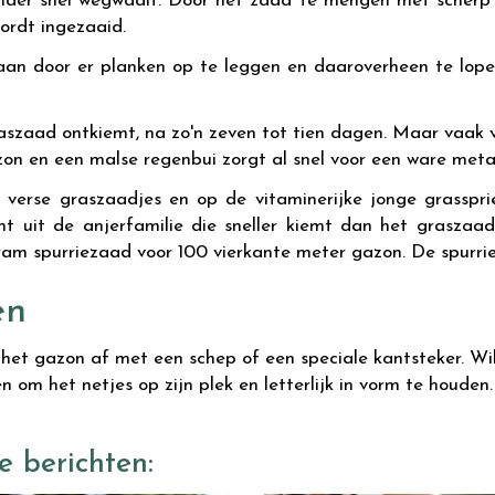
der snel wegwaait. Door het zaad te mengen met scherp za
ordt ingezaaid.
 aan door er planken op te leggen en daaroverheen te lope
raszaad ontkiemt, na zo'n zeven tot tien dagen. Maar vaak
ezon en een malse regenbui zorgt al snel voor een ware met
de verse graszaadjes en op de vitaminerijke jonge grassp
lant uit de anjerfamilie die sneller kiemt dan het grasz
am spurriezaad voor 100 vierkante meter gazon. De spurrie
en
het gazon af met een schep of een speciale kantsteker. Wil
om het netjes op zijn plek en letterlijk in vorm te houden.
e berichten: