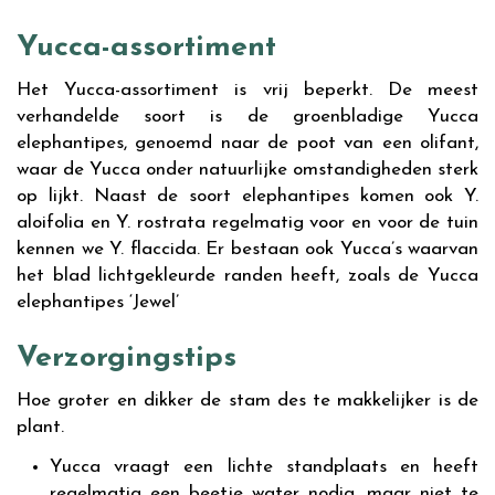
Yucca-assortiment
Het Yucca-assortiment is vrij beperkt. De meest
verhandelde soort is de groenbladige Yucca
elephantipes, genoemd naar de poot van een olifant,
waar de Yucca onder natuurlijke omstandigheden sterk
op lijkt. Naast de soort elephantipes komen ook Y.
aloifolia en Y. rostrata regelmatig voor en voor de tuin
kennen we Y. flaccida. Er bestaan ook Yucca
’
s waarvan
het blad lichtgekleurde randen heeft, zoals de Yucca
elephantipes
‘
Jewel
’
Verzorgingstips
Hoe groter en dikker de stam des te makkelijker is de
plant.
Yucca vraagt een lichte standplaats en heeft
regelmatig een beetje water nodig, maar niet te