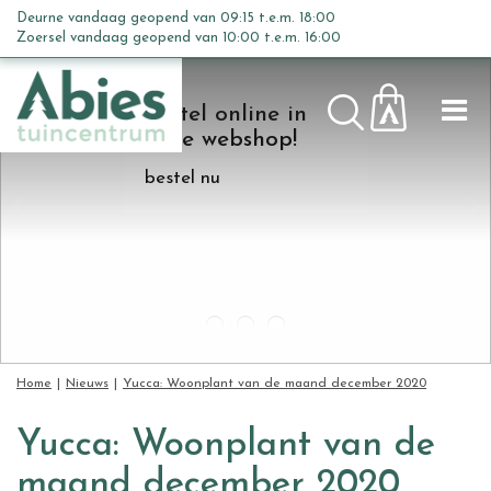
G
Deurne vandaag geopend van
09:15
t.e.m.
18:00
a
Zoersel vandaag geopend van
10:00
t.e.m.
16:00
n
a
Bestel online in
a
onze webshop!
r
c
bestel nu
o
n
t
e
n
t
Home
Nieuws
Yucca: Woonplant van de maand december 2020
Yucca: Woonplant van de
maand december 2020