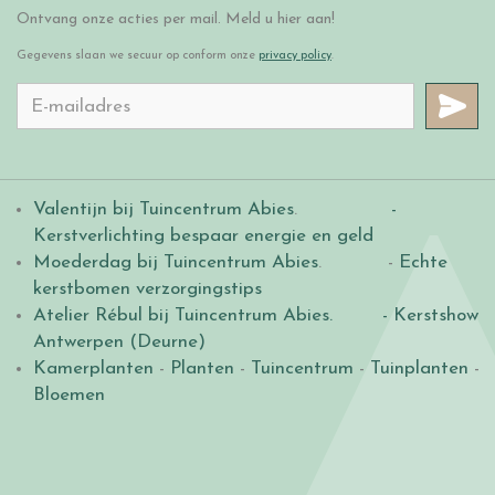
Ontvang onze acties per mail. Meld u hier aan!
Gegevens slaan we secuur op conform onze
privacy policy
.
Valentijn bij Tuincentrum Abies
.
-
Kerstverlichting bespaar energie en geld
Moederdag bij Tuincentrum Abies
. -
Echte
kerstbomen verzorgingstips
Atelier Rébul bij Tuincentrum Abies.
- Kerstshow
Antwerpen (Deurne)
Kamerplanten
-
Planten
-
Tuincentrum
-
Tuinplanten
-
Bloemen