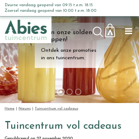
G
Deurne vandaag geopend van
09:15
t.e.m.
18:15
a
Zoersel vandaag geopend van
10:00
t.e.m.
18:00
n
a
Kom onze solden
a
shoppen!
r
c
Ontdek onze promoties
o
in ons tuincentrum.
n
t
e
n
t
Home
Nieuws
Tuincentrum vol cadeaus
Tuincentrum vol cadeaus
Gepubliceerd op
27 november 2020