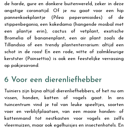
de harde, gure en donkere buitenwereld, zeker in deze
angstige coronatijd. Of je nu gaat voor een hip
pannenkoekplantje (Pilea peperomioides) of de
stippenbegonia, een kokedama (hangende mosbal met
een plantje erin), cactus of vetplant, exotische
Bromelia of bananenplant, een air plant zoals de
Tillandsia of een trendy plantenterrarium: altijd een
schot in de roos! En een rode, witte of zalmkleurige
kerstster (Poinsettia) is ook een feestelijke verrassing
op pakjesavond.
6 Voor een dierenliefhebber
Tuiniers zijn bijna altijd dierenliefhebbers, of het nu om
vissen, honden, katten of vogels gaat. In ons
tuincentrum vind je tal van leuke speeltjes, soorten
voer en verblijfplaatsen, van een mooie honden- of
kattenmand tot nestkasten voor vogels en zelfs
vleermuizen, maar ook egelhuisjes en insectenhotels. En