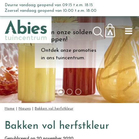
G
Deurne vandaag geopend van
09:15
t.e.m.
18:15
a
Zoersel vandaag geopend van
10:00
t.e.m.
18:00
n
a
Kom onze solden
a
shoppen!
r
c
Ontdek onze promoties
o
in ons tuincentrum.
n
t
e
n
t
Home
Nieuws
Bakken vol herfstkleur
Bakken vol herfstkleur
Gepubliceerd op
20 november 2020