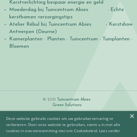
Kerstverlichting bespaar energie en geld
Moederdag bij Tuincentrum Abies
. -
Echte
kerstbomen verzorgingstips
Atelier Rébul bij Tuincentrum Abies.
- Kerstshow
Antwerpen (Deurne)
Kamerplanten
-
Planten
-
Tuincentrum
-
Tuinplanten
-
Bloemen
© 2021
Tuincentrum Abies
.
Green Solutions
×
Deze website gebruikt cookies om uw gebruikerservaring te
verbeteren. Door onze website te gebruiken, stemt u in met alle
cookies in overeenstemming met ons Cookiebeleid.
Lees verder