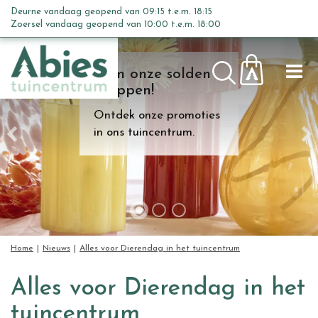
G
Deurne vandaag geopend van
09:15
t.e.m.
18:15
a
Zoersel vandaag geopend van
10:00
t.e.m.
18:00
n
a
Kom onze solden
a
shoppen!
r
c
Ontdek onze promoties
o
in ons tuincentrum.
n
t
e
n
t
Home
Nieuws
Alles voor Dierendag in het tuincentrum
Alles voor Dierendag in het
tuincentrum