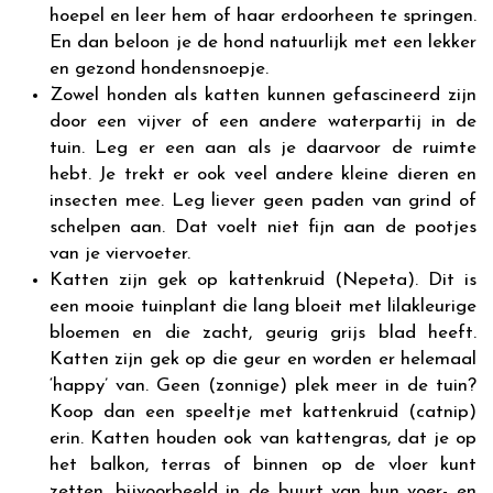
hoepel en leer hem of haar erdoorheen te springen.
En dan beloon je de hond natuurlijk met een lekker
en gezond hondensnoepje.
Zowel honden als katten kunnen gefascineerd zijn
door een vijver of een andere waterpartij in de
tuin. Leg er een aan als je daarvoor de ruimte
hebt. Je trekt er ook veel andere kleine dieren en
insecten mee. Leg liever geen paden van grind of
schelpen aan. Dat voelt niet fijn aan de pootjes
van je viervoeter.
Katten zijn gek op kattenkruid (Nepeta). Dit is
een mooie tuinplant die lang bloeit met lilakleurige
bloemen en die zacht, geurig grijs blad heeft.
Katten zijn gek op die geur en worden er helemaal
‘happy’ van. Geen (zonnige) plek meer in de tuin?
Koop dan een speeltje met kattenkruid (catnip)
erin. Katten houden ook van kattengras, dat je op
het balkon, terras of binnen op de vloer kunt
zetten, bijvoorbeeld in de buurt van hun voer- en