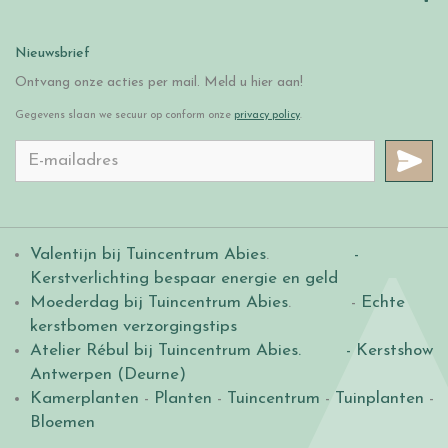
Nieuwsbrief
Ontvang onze acties per mail. Meld u hier aan!
Gegevens slaan we secuur op conform onze
privacy policy
.
Valentijn bij Tuincentrum Abies
.
-
Kerstverlichting bespaar energie en geld
Moederdag bij Tuincentrum Abies
. -
Echte
kerstbomen verzorgingstips
Atelier Rébul bij Tuincentrum Abies.
- Kerstshow
Antwerpen (Deurne)
Kamerplanten
-
Planten
-
Tuincentrum
-
Tuinplanten
-
Bloemen