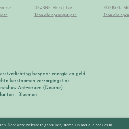
erieur
DEURNE: Abies | Tuin
ZOERSEL: Abie
ijden
Toon alle openingstijden
Toon alle open
erstverlichting bespaar energie en geld
chte kerstbomen verzorgingstips
rstshow Antwerpen (Deurne)
lanten
-
Bloemen
en. Door onze website te gebruiken, stemt u in met alle cookies in