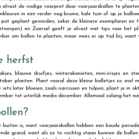
 alvast de nodige voorpret door voorjaarsbollen te plante
nkleuren in een verder nog bruine, kale tuin of op je balkon
 pot geplant geworden, zeker de kleinere exemplaren en 
ntwerpen) en Zoersel geeft je alvast wat tips voor het p
mber om bollen te planten, maar wees er op tijd bij, want 
e herfst
kjes, blauwe druifjes, winterakonieten, mini-irisjes en ste
tober planten. Plant vooral deze kleine bolletjes zo snel m
iets later bloeien, zoals narcissen en tulpen, plant je in o
vember tot uiterlijk medio december. Allemaal zolang het nie
ollen?
aar buiten is, want voorjaarsbollen hebben een koude perio
nde grond, want als ze te vochtig staan kunnen de bollen 