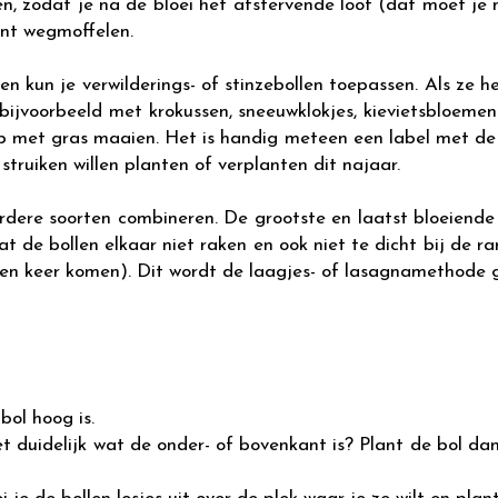
n, zodat je na de bloei het afstervende loof (dat moet je 
unt wegmoffelen.
n kun je verwilderings- of stinzebollen toepassen. Als ze h
 bijvoorbeeld met krokussen, sneeuwklokjes, kievietsbloeme
op met gras maaien. Het is handig meteen een label met de 
truiken willen planten of verplanten dit najaar.
erdere soorten combineren. De grootste en laatst bloeiende
at de bollen elkaar niet raken en ook niet te dicht bij de r
g een keer komen). Dit wordt de laagjes- of lasagnamethod
bol hoog is.
et duidelijk wat de onder- of bovenkant is? Plant de bol dan