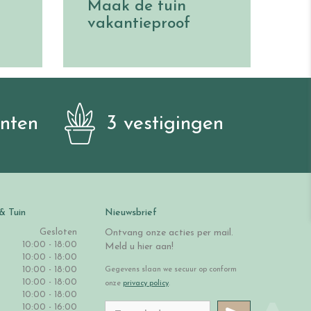
Maak de tuin
vakantieproof
anten
3 vestigingen
& Tuin
Nieuwsbrief
Gesloten
Ontvang onze acties per mail.
10:00 - 18:00
Meld u hier aan!
10:00 - 18:00
10:00 - 18:00
Gegevens slaan we secuur op conform
10:00 - 18:00
onze
privacy policy
.
10:00 - 18:00
10:00 - 16:00