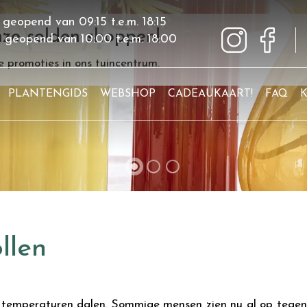
 geopend van
09:15
t.e.m.
18:15
ze solden shoppen!
g geopend van
10:00
t.e.m.
18:00
 promoties in ons tuincentrum.
PLANTENGIDS
WEBSHOP
CADEAUKAART!
FAQ
llen
e temperaturen dalen. Sommige mensen zien nu al op tegen