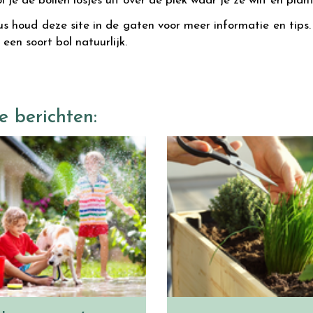
i je de bollen losjes uit over de plek waar je ze wilt en pla
 dus houd deze site in de gaten voor meer informatie en tips.
een soort bol natuurlijk.
e berichten: