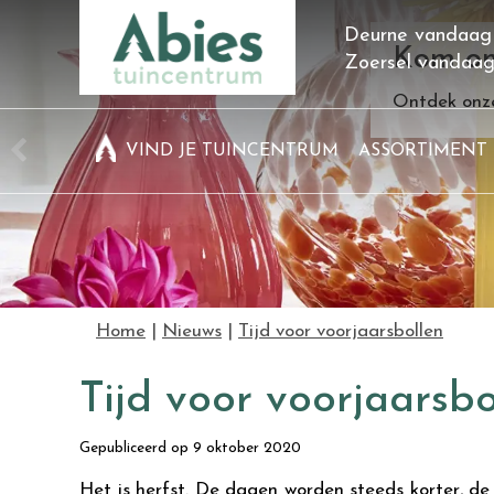
Ga
Deurne vandaag
naar
Kom on
Zoersel vandaa
content
Ontdek onze
VIND JE TUINCENTRUM
ASSORTIMENT
Home
Nieuws
Tijd voor voorjaarsbollen
Tijd voor voorjaarsbo
Gepubliceerd op
9 oktober 2020
Het is herfst. De dagen worden steeds korter, d