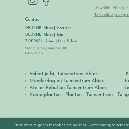
DEURNE: Abies | Int
Toon alle openingst
Contact
DEURNE: Abies | Interieur
DEURNE: Abies | Tuin
ZOERSEL: Abies | Huis & Tuin
Ondernemingsnummer: BE
0433.778.159
Valentijn bij Tuincentrum Abies
.
- K
Moederdag bij Tuincentrum Abies
. -
E
Atelier Rébul bij Tuincentrum Abies.
- Ke
Kamerplanten
-
Planten
-
Tuincentrum
-
Tuinp
Deze website gebruikt cookies om uw gebruikerservaring te verbeter