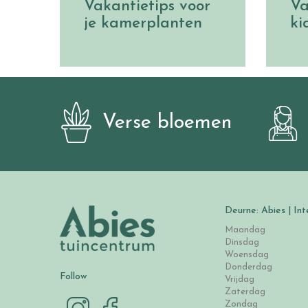
Vakantietips voor
Va
je kamerplanten
ki
Verse bloemen
Deurne: Abies | Int
Maandag
Dinsdag
Woensdag
Donderdag
Follow
Vrijdag
Zaterdag
Zondag