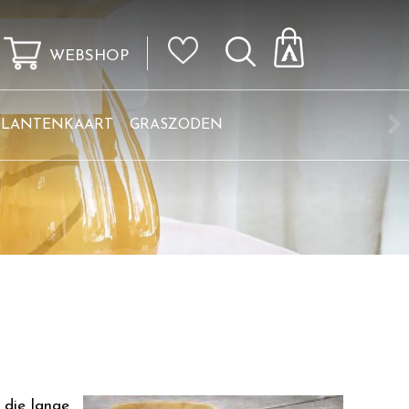
WEBSHOP
KLANTENKAART
GRASZODEN
 die lange