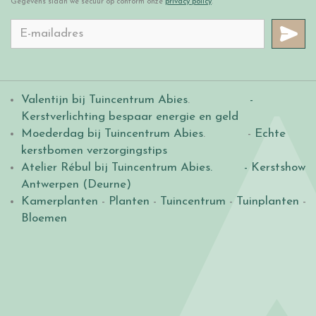
Gegevens slaan we secuur op conform onze
privacy policy
.
Valentijn bij Tuincentrum Abies
.
-
Kerstverlichting bespaar energie en geld
Moederdag bij Tuincentrum Abies
. -
Echte
kerstbomen verzorgingstips
Atelier Rébul bij Tuincentrum Abies.
- Kerstshow
Antwerpen (Deurne)
Kamerplanten
-
Planten
-
Tuincentrum
-
Tuinplanten
-
Bloemen