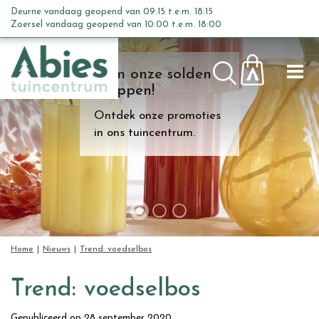
G
Deurne vandaag geopend van
09:15
t.e.m.
18:15
a
Zoersel vandaag geopend van
10:00
t.e.m.
18:00
n
a
Kom onze solden
a
shoppen!
r
c
Ontdek onze promoties
o
in ons tuincentrum.
n
t
e
n
t
Home
Nieuws
Trend: voedselbos
Trend: voedselbos
Gepubliceerd op
28 september 2020