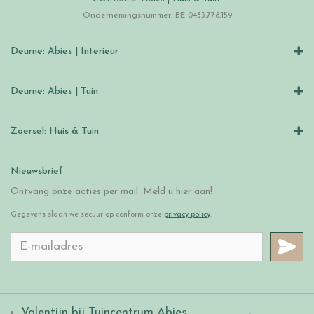
Ondernemingsnummer: BE 0433.778.159
Deurne: Abies | Interieur
Deurne: Abies | Tuin
Zoersel: Huis & Tuin
Nieuwsbrief
Ontvang onze acties per mail. Meld u hier aan!
Gegevens slaan we secuur op conform onze
privacy policy
.
Valentijn bij Tuincentrum Abies
.
-