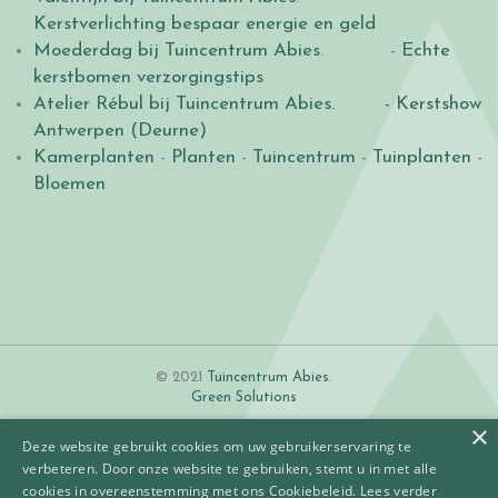
Kerstverlichting bespaar energie en geld
Moederdag bij Tuincentrum Abies
. -
Echte
kerstbomen verzorgingstips
Atelier Rébul bij Tuincentrum Abies.
- Kerstshow
Antwerpen (Deurne)
Kamerplanten
-
Planten
-
Tuincentrum
-
Tuinplanten
-
Bloemen
© 2021
Tuincentrum Abies
.
Green Solutions
×
Deze website gebruikt cookies om uw gebruikerservaring te
verbeteren. Door onze website te gebruiken, stemt u in met alle
cookies in overeenstemming met ons Cookiebeleid.
Lees verder