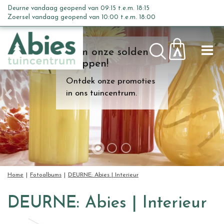
G
Deurne vandaag geopend van
09:15
t.e.m.
18:15
a
Zoersel vandaag geopend van
10:00
t.e.m.
18:00
n
a
Kom onze solden
a
shoppen!
r
c
Ontdek onze promoties
o
in ons tuincentrum.
n
t
e
n
t
Home
Fotoalbums
DEURNE: Abies | Interieur
DEURNE: Abies | Interieur