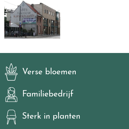
Verse bloemen
Familiebedrijf
Sterk in planten