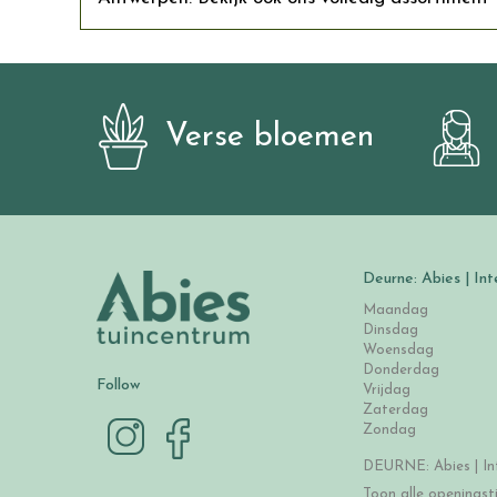
Verse bloemen
Deurne: Abies | Int
Maandag
Dinsdag
Woensdag
Donderdag
Follow
Vrijdag
Zaterdag
Zondag
DEURNE: Abies | Int
Toon alle openingst