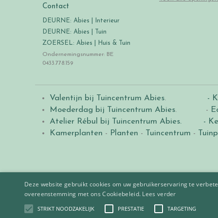
Contact
DEURNE: Abies | Interieur
DEURNE: Abies | Tuin
ZOERSEL: Abies | Huis & Tuin
Ondernemingsnummer: BE
0433.778.159
Valentijn bij Tuincentrum Abies
.
- K
Moederdag bij Tuincentrum Abies
. -
E
Atelier Rébul bij Tuincentrum Abies.
- Ke
Kamerplanten
-
Planten
-
Tuincentrum
-
Tuinp
Deze website gebruikt cookies om uw gebruikerservaring te verbeter
overeenstemming met ons Cookiebeleid.
Lees verder
STRIKT NOODZAKELIJK
PRESTATIE
TARGETING
© 2021
Tuincentrum Abies
.
|
Green Solutions