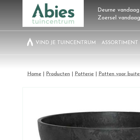
Ga
Deurne vandaag
naar
Zoersel vandaa
content
VIND JE TUINCENTRUM
ASSORTIMENT
Home
Producten
Potterie
Potten voor buit