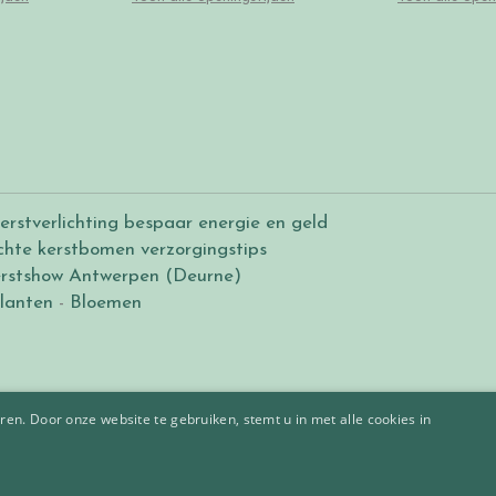
erstverlichting bespaar energie en geld
chte kerstbomen verzorgingstips
rstshow Antwerpen (Deurne)
lanten
-
Bloemen
en. Door onze website te gebruiken, stemt u in met alle cookies in