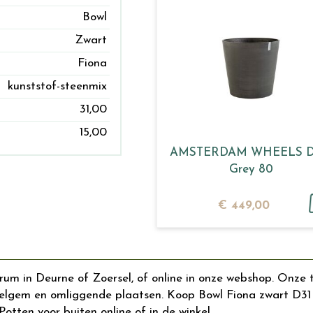
Bowl
Zwart
Fiona
kunststof-steenmix
31,00
15,00
AMSTERDAM WHEELS D
Grey 80
€
449
,
00
rum in Deurne of Zoersel, of online in onze webshop. Onze 
gem en omliggende plaatsen. Koop Bowl Fiona zwart D31 H1
otten voor buiten online of in de winkel.