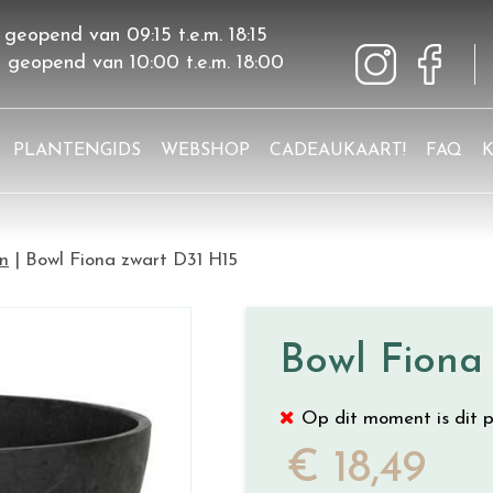
 geopend van
09:15
t.e.m.
18:15
g geopend van
10:00
t.e.m.
18:00
PLANTENGIDS
WEBSHOP
CADEAUKAART!
FAQ
en
Bowl Fiona zwart D31 H15
Bowl Fiona
Op dit moment is dit p
€
18
,
49