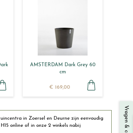
ark
AMSTERDAM Dark Grey 60
cm
€
169
,
00
Vragen & contact
tuincentra in Zoersel en Deurne zijn eenvoudig
5 online of in onze 2 winkels nabij