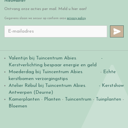
Nieuwsbrief
Ontvang onze acties per mail. Meld u hier aan!
Gegevens slaan we secuur op conform onze
privacy policy
.
Valentijn bij Tuincentrum Abies
.
-
Kerstverlichting bespaar energie en geld
Moederdag bij Tuincentrum Abies
. -
Echte
kerstbomen verzorgingstips
Atelier Rébul bij Tuincentrum Abies.
- Kerstshow
Antwerpen (Deurne)
Kamerplanten
-
Planten
-
Tuincentrum
-
Tuinplanten
-
Bloemen