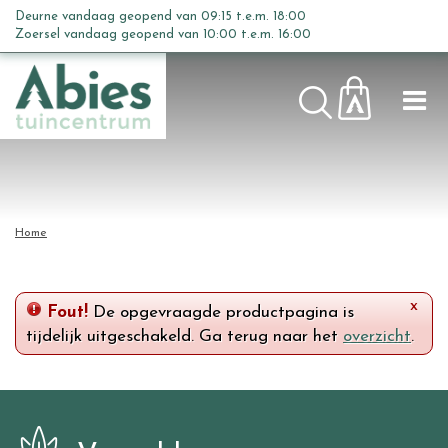
G
Deurne vandaag geopend van
09:15
t.e.m.
18:00
a
Zoersel vandaag geopend van
10:00
t.e.m.
16:00
n
a
a
r
c
o
n
t
Home
e
n
t
x
Fout!
De opgevraagde productpagina is
tijdelijk uitgeschakeld. Ga terug naar het
overzicht
.