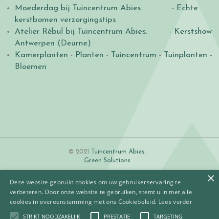
Moederdag bij Tuincentrum Abies
. -
Echte
kerstbomen verzorgingstips
Atelier Rébul bij Tuincentrum Abies.
- Kerstshow
Antwerpen (Deurne)
Kamerplanten
-
Planten
-
Tuincentrum
-
Tuinplanten
-
Bloemen
© 2021
Tuincentrum Abies
.
Green Solutions
×
Deze website gebruikt cookies om uw gebruikerservaring te
verbeteren. Door onze website te gebruiken, stemt u in met alle
cookies in overeenstemming met ons Cookiebeleid.
Lees verder
STRIKT NOODZAKELIJK
PRESTATIE
TARGETING