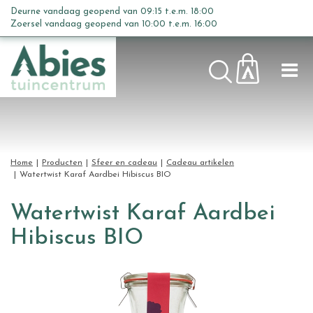
G
Deurne vandaag geopend van
09:15
t.e.m.
18:00
a
Zoersel vandaag geopend van
10:00
t.e.m.
16:00
n
a
a
r
c
o
n
t
Home
Producten
Sfeer en cadeau
Cadeau artikelen
e
Watertwist Karaf Aardbei Hibiscus BIO
n
t
Watertwist Karaf Aardbei
Hibiscus BIO