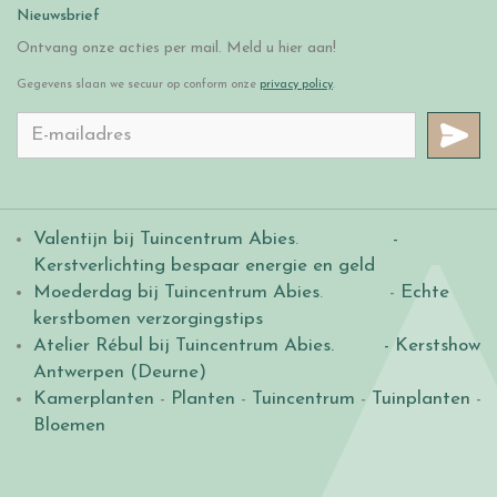
Nieuwsbrief
Ontvang onze acties per mail. Meld u hier aan!
Gegevens slaan we secuur op conform onze
privacy policy
.
Valentijn bij Tuincentrum Abies
.
-
Kerstverlichting bespaar energie en geld
Moederdag bij Tuincentrum Abies
. -
Echte
kerstbomen verzorgingstips
Atelier Rébul bij Tuincentrum Abies.
- Kerstshow
Antwerpen (Deurne)
Kamerplanten
-
Planten
-
Tuincentrum
-
Tuinplanten
-
Bloemen