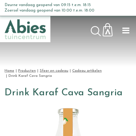
G
Deurne vandaag geopend van
09:15
t.e.m.
18:15
a
Zoersel vandaag geopend van
10:00
t.e.m.
18:00
n
a
a
r
c
o
n
t
Home
Producten
Sfeer en cadeau
Cadeau artikelen
e
Drink Karaf Cava Sangria
n
t
Drink Karaf Cava Sangria