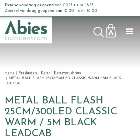
G
Deurne vandaag geopend van
09:15
t.e.m.
18:15
a
Zoersel vandaag geopend van
10:00
t.e.m.
18:00
n
a
a
r
c
o
n
t
Home
Producten
Kerst
Kerstverlichting
e
METAL BALL FLASH 25CM/300LED CLASSIC WARM / 5M BLACK
LEADCAB
n
t
METAL BALL FLASH
25CM/300LED CLASSIC
WARM / 5M BLACK
LEADCAB