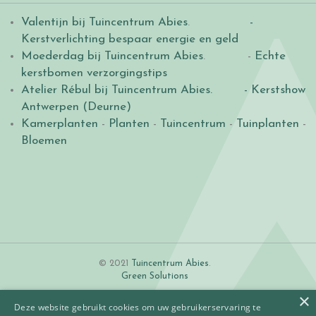
Valentijn bij Tuincentrum Abies
.
-
Kerstverlichting bespaar energie en geld
Moederdag bij Tuincentrum Abies
. -
Echte
kerstbomen verzorgingstips
Atelier Rébul bij Tuincentrum Abies.
- Kerstshow
Antwerpen (Deurne)
Kamerplanten
-
Planten
-
Tuincentrum
-
Tuinplanten
-
Bloemen
© 2021
Tuincentrum Abies
.
Green Solutions
×
Deze website gebruikt cookies om uw gebruikerservaring te