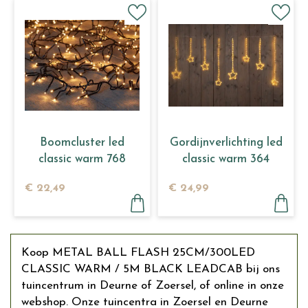
Boomcluster led
Gordijnverlichting led
classic warm 768
classic warm 364
lamps
lamps
€
22
,
49
€
24
,
99
Koop METAL BALL FLASH 25CM/300LED
CLASSIC WARM / 5M BLACK LEADCAB bij ons
tuincentrum in Deurne of Zoersel, of online in onze
webshop. Onze tuincentra in Zoersel en Deurne