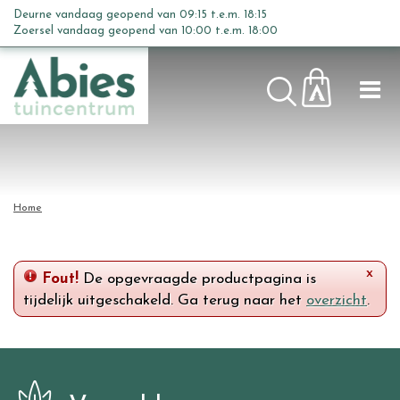
G
Deurne vandaag geopend van
09:15
t.e.m.
18:15
a
Zoersel vandaag geopend van
10:00
t.e.m.
18:00
n
a
a
r
c
o
n
t
Home
e
n
t
x
Fout!
De opgevraagde productpagina is
tijdelijk uitgeschakeld. Ga terug naar het
overzicht
.