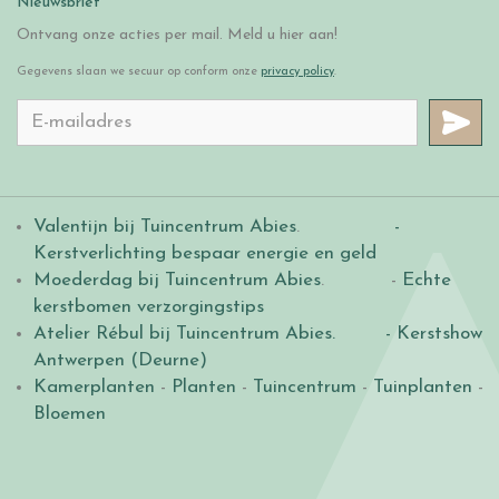
Nieuwsbrief
Ontvang onze acties per mail. Meld u hier aan!
Gegevens slaan we secuur op conform onze
privacy policy
.
Valentijn bij Tuincentrum Abies
.
-
Kerstverlichting bespaar energie en geld
Moederdag bij Tuincentrum Abies
. -
Echte
kerstbomen verzorgingstips
Atelier Rébul bij Tuincentrum Abies.
- Kerstshow
Antwerpen (Deurne)
Kamerplanten
-
Planten
-
Tuincentrum
-
Tuinplanten
-
Bloemen