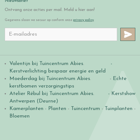
Nieuwsbrief
Ontvang onze acties per mail. Meld u hier aan!
Gegevens slaan we secuur op conform onze
privacy policy
.
Valentijn bij Tuincentrum Abies
.
-
Kerstverlichting bespaar energie en geld
Moederdag bij Tuincentrum Abies
. -
Echte
kerstbomen verzorgingstips
Atelier Rébul bij Tuincentrum Abies.
- Kerstshow
Antwerpen (Deurne)
Kamerplanten
-
Planten
-
Tuincentrum
-
Tuinplanten
-
Bloemen