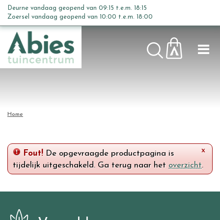
G
Deurne vandaag geopend van
09:15
t.e.m.
18:15
a
Zoersel vandaag geopend van
10:00
t.e.m.
18:00
n
a
a
r
c
o
n
t
Home
e
n
t
x
Fout!
De opgevraagde productpagina is
tijdelijk uitgeschakeld. Ga terug naar het
overzicht
.