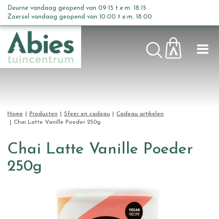
G
Deurne vandaag geopend van
09:15
t.e.m.
18:15
a
Zoersel vandaag geopend van
10:00
t.e.m.
18:00
n
a
a
r
c
o
n
t
Home
Producten
Sfeer en cadeau
Cadeau artikelen
e
Chai Latte Vanille Poeder 250g
n
t
Chai Latte Vanille Poeder
250g