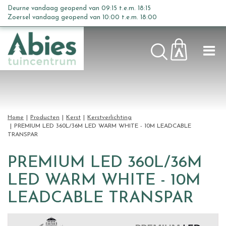
G
Deurne vandaag geopend van
09:15
t.e.m.
18:15
a
Zoersel vandaag geopend van
10:00
t.e.m.
18:00
n
a
a
r
c
o
n
t
Home
Producten
Kerst
Kerstverlichting
e
PREMIUM LED 360L/36M LED WARM WHITE - 10M LEADCABLE
TRANSPAR
n
t
PREMIUM LED 360L/36M
LED WARM WHITE - 10M
LEADCABLE TRANSPAR