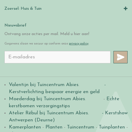
Zoersel: Huis & Tuin
Nieuwsbrief
Ontvang onze acties per mail. Meld u hier aan!
Gegevens slaan we secuur op conform onze
privacy policy
.
Valentijn bij Tuincentrum Abies
.
-
Kerstverlichting bespaar energie en geld
Moederdag bij Tuincentrum Abies
. -
Echte
kerstbomen verzorgingstips
Atelier Rébul bij Tuincentrum Abies.
- Kerstshow
Antwerpen (Deurne)
Kamerplanten
-
Planten
-
Tuincentrum
-
Tuinplanten
-