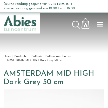
G
Deurne vandaag geopend van
09:15
t.e.m.
18:15
a
Zoersel vandaag geopend van
10:00
t.e.m.
18:00
n
a
a
r
c
o
n
t
Home
Producten
Potterie
Potten voor buiten
e
AMSTERDAM MID HIGH Dark Grey 50 cm
n
t
AMSTERDAM MID HIGH
Dark Grey 50 cm