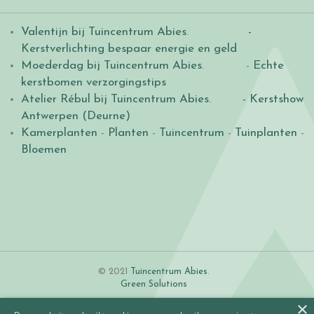
Valentijn bij Tuincentrum Abies
.
-
Kerstverlichting bespaar energie en geld
Moederdag bij Tuincentrum Abies
. -
Echte
kerstbomen verzorgingstips
Atelier Rébul bij Tuincentrum Abies.
- Kerstshow
Antwerpen (Deurne)
Kamerplanten
-
Planten
-
Tuincentrum
-
Tuinplanten
-
Bloemen
© 2021
Tuincentrum Abies
.
Green Solutions
×