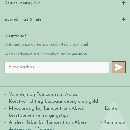
Deurne: Abies | Tuin
Zoersel: Huis & Tuin
Nieuwsbrief
Ontvang onze acties per mail. Meld u hier aan!
Gegevens slaan we secuur op conform onze
privacy policy
.
Valentijn bij Tuincentrum Abies
.
-
Kerstverlichting bespaar energie en geld
Moederdag bij Tuincentrum Abies
. -
Echte
kerstbomen verzorgingstips
Atelier Rébul bij Tuincentrum Abies.
- Kerstshow
Antwerpen (Deurne)