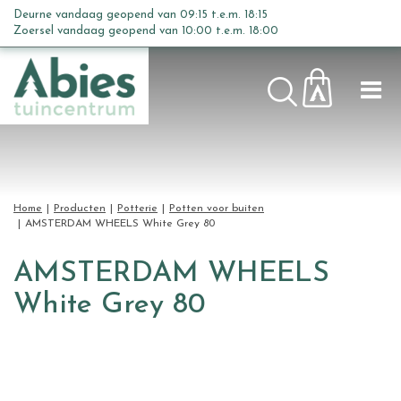
G
Deurne vandaag geopend van
09:15
t.e.m.
18:15
a
Zoersel vandaag geopend van
10:00
t.e.m.
18:00
n
a
a
r
c
o
n
t
Home
Producten
Potterie
Potten voor buiten
e
AMSTERDAM WHEELS White Grey 80
n
t
AMSTERDAM WHEELS
White Grey 80