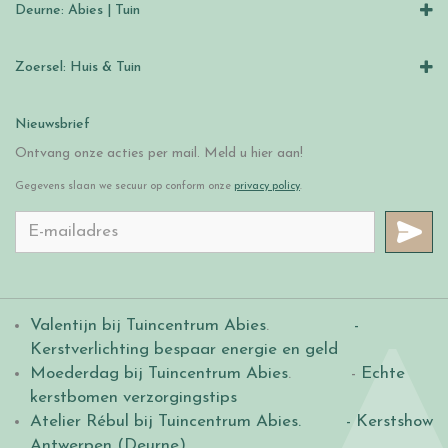
Deurne: Abies | Tuin
Zoersel: Huis & Tuin
Nieuwsbrief
Ontvang onze acties per mail. Meld u hier aan!
Gegevens slaan we secuur op conform onze
privacy policy
.
Valentijn bij Tuincentrum Abies
.
-
Kerstverlichting bespaar energie en geld
Moederdag bij Tuincentrum Abies
. -
Echte
kerstbomen verzorgingstips
Atelier Rébul bij Tuincentrum Abies.
- Kerstshow
Antwerpen (Deurne)