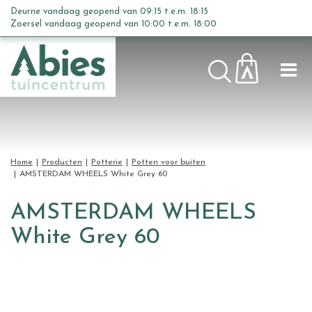
G
Deurne vandaag geopend van
09:15
t.e.m.
18:15
a
Zoersel vandaag geopend van
10:00
t.e.m.
18:00
n
a
a
r
c
o
n
t
Home
Producten
Potterie
Potten voor buiten
e
AMSTERDAM WHEELS White Grey 60
n
t
AMSTERDAM WHEELS
White Grey 60