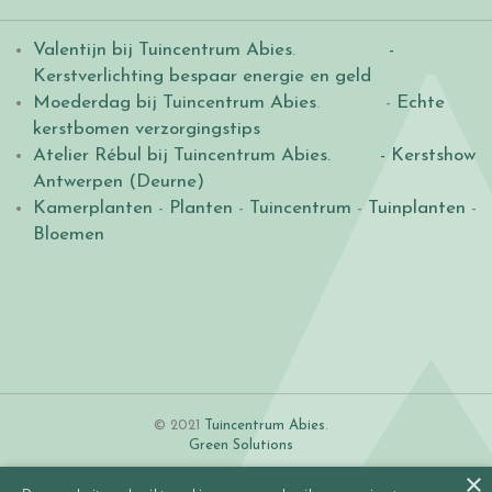
Valentijn bij Tuincentrum Abies
.
-
Kerstverlichting bespaar energie en geld
Moederdag bij Tuincentrum Abies
. -
Echte
kerstbomen verzorgingstips
Atelier Rébul bij Tuincentrum Abies.
- Kerstshow
Antwerpen (Deurne)
Kamerplanten
-
Planten
-
Tuincentrum
-
Tuinplanten
-
Bloemen
© 2021
Tuincentrum Abies
.
Green Solutions
×