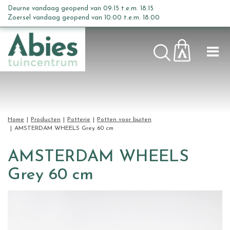
G
Deurne vandaag geopend van
09:15
t.e.m.
18:15
a
Zoersel vandaag geopend van
10:00
t.e.m.
18:00
n
a
a
r
c
o
n
t
Home
Producten
Potterie
Potten voor buiten
e
AMSTERDAM WHEELS Grey 60 cm
n
t
AMSTERDAM WHEELS
Grey 60 cm