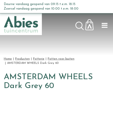
G
Deurne vandaag geopend van
09:15
t.e.m.
18:15
a
Zoersel vandaag geopend van
10:00
t.e.m.
18:00
n
a
a
r
c
o
n
t
Home
Producten
Potterie
Potten voor buiten
e
AMSTERDAM WHEELS Dark Grey 60
n
t
AMSTERDAM WHEELS
Dark Grey 60