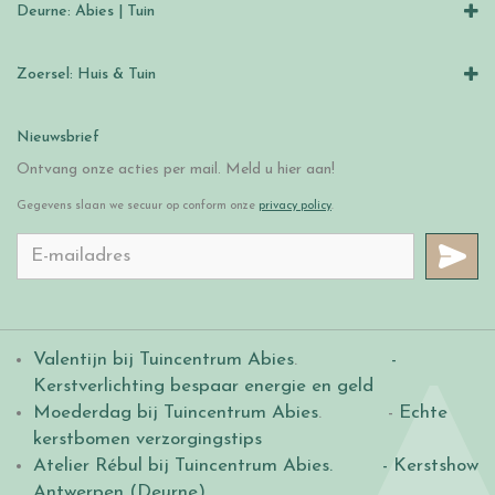
Deurne: Abies | Tuin
Zoersel: Huis & Tuin
Nieuwsbrief
Ontvang onze acties per mail. Meld u hier aan!
Gegevens slaan we secuur op conform onze
privacy policy
.
Valentijn bij Tuincentrum Abies
.
-
Kerstverlichting bespaar energie en geld
Moederdag bij Tuincentrum Abies
. -
Echte
kerstbomen verzorgingstips
Atelier Rébul bij Tuincentrum Abies.
- Kerstshow
Antwerpen (Deurne)