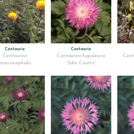
Centaurie
Centaurie
Centaurea
Centaurea hypoleuca
Cent
macrocephala
'John Coutts'