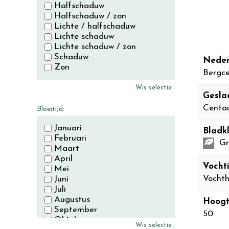
Halfschaduw
Halfschaduw / zon
Lichte / halfschaduw
Lichte schaduw
Lichte schaduw / zon
Schaduw
Neder
Zon
Bergce
Wis selectie
Gesla
Centa
Bloeitijd:
Januari
Bladkl
Februari
Gr
Maart
April
Vocht
Mei
Vocht
Juni
Juli
Augustus
Hoogt
September
50
Oktober
Wis selectie