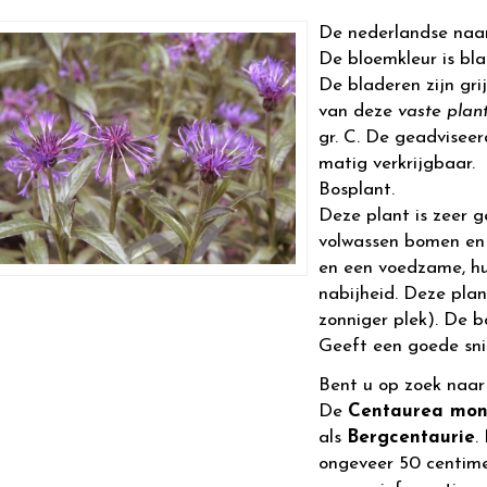
De nederlandse naa
De bloemkleur is blau
De bladeren zijn gr
van deze
vaste plan
gr. C. De geadviseer
matig verkrijgbaar.
Bosplant.
Deze plant is zeer g
volwassen bomen en 
en een voedzame, hu
nabijheid. Deze plan
zonniger plek). De 
Geeft een goede sni
Bent u op zoek naa
De
Centaurea mon
als
Bergcentaurie
.
ongeveer 50 centim