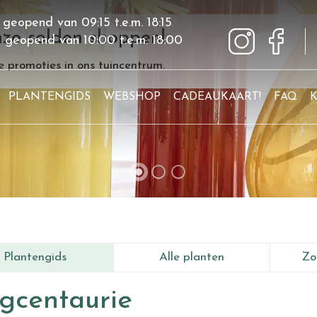
 geopend van
09:15
t.e.m.
18:15
ze solden shoppen!
g geopend van
10:00
t.e.m.
18:00
 promoties in ons tuincentrum.
PLANTENGIDS
WEBSHOP
CADEAUKAART!
FAQ
Plantengids
Alle planten
Zo
gcentaurie