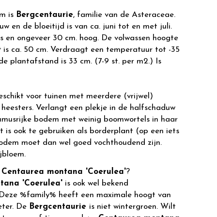
m is
Bergcentaurie
, familie van de Asteraceae.
w en de bloeitijd is van ca. juni tot en met juli.
ijs en ongeveer 30 cm. hoog. De volwassen hoogte
t
is ca. 50 cm. Verdraagt een temperatuur tot -35
de plantafstand is 33 cm. (7-9 st. per m2.) Is
eschikt voor tuinen met meerdere (vrijwel)
heesters. Verlangt een plekje in de halfschaduw
musrijke bodem met weinig boomwortels in haar
t is ook te gebruiken als borderplant (op een iets
bodem moet dan wel goed vochthoudend zijn.
jbloem.
r
Centaurea montana 'Coerulea'
?
tana 'Coerulea'
is ook wel bekend
 Deze %family% heeft een maximale hoogt van
eter. De
Bergcentaurie
is niet wintergroen. Wilt