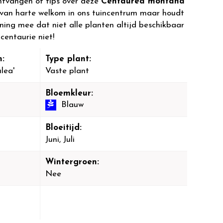
ntvangen of tips over deze
Centaurea montana
 van harte welkom in ons tuincentrum maar houdt
ening mee dat niet alle planten altijd beschikbaar
centaurie niet!
:
Type plant:
lea'
Vaste plant
Bloemkleur:
Blauw
Bloeitijd:
Juni, Juli
Wintergroen:
Nee