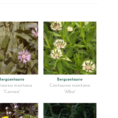
Bergcentaurie
Bergcentaurie
taurea montana
Centaurea montana
'Carnea'
'Alba'