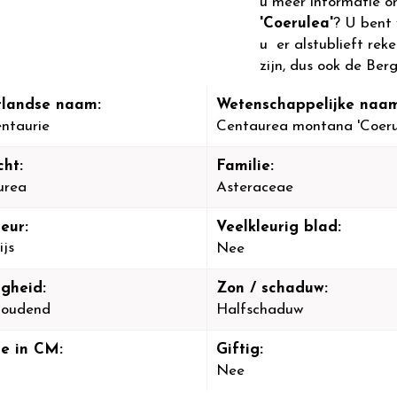
u meer informatie o
'Coerulea'
? U bent
u er alstublieft rek
zijn, dus ook de Berg
landse naam:
Wetenschappelijke naam
ntaurie
Centaurea montana 'Coeru
cht:
Familie:
urea
Asteraceae
eur:
Veelkleurig blad:
ijs
Nee
igheid:
Zon / schaduw:
houdend
Halfschaduw
e in CM:
Giftig:
Nee