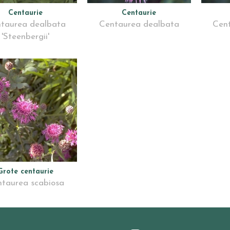
Centaurie
Centaurie
taurea dealbata
Centaurea dealbata
Cen
'Steenbergii'
Grote centaurie
taurea scabiosa