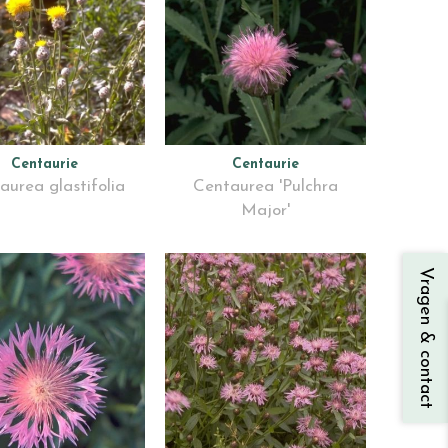
Centaurie
Centaurie
aurea glastifolia
Centaurea 'Pulchra
Major'
Vragen & contact