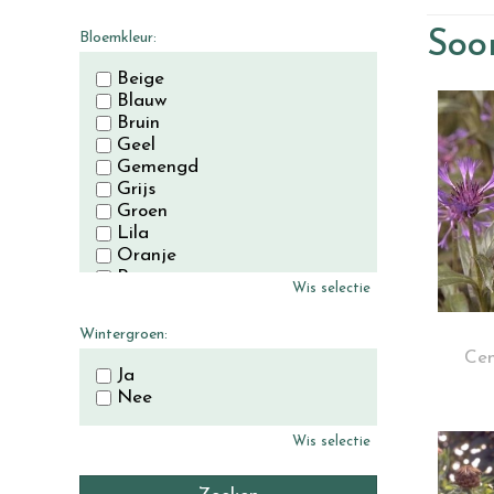
November
December
Soor
Bloemkleur:
Beige
Blauw
Bruin
Geel
Gemengd
Grijs
Groen
Lila
Oranje
Paars
Wis selectie
Rood
Roze
Wintergroen:
Wit
Cen
Zwart
Ja
Nee
Wis selectie