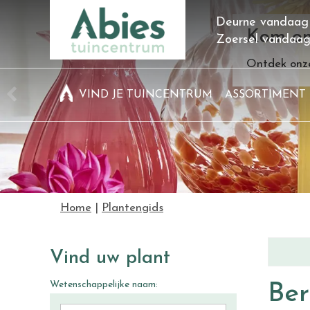
Ga
Deurne vandaag
naar
Kom on
Zoersel vandaa
content
Ontdek onze
VIND JE TUINCENTRUM
ASSORTIMENT
Home
Plantengids
Vind uw plant
Wetenschappelijke naam:
Ber