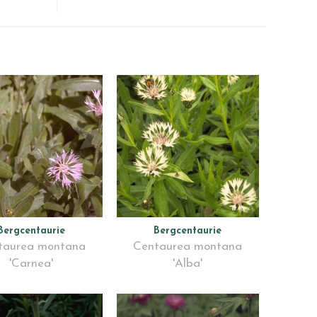
Bergcentaurie
Bergcentaurie
taurea montana
Centaurea montana
'Carnea'
'Alba'