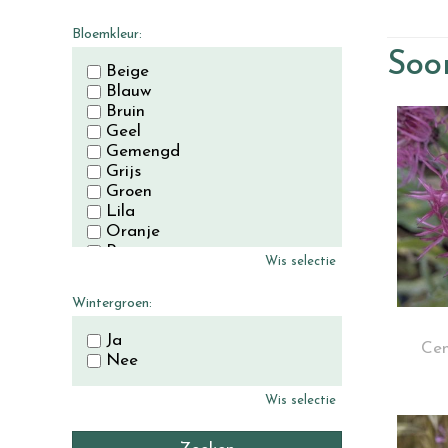
November
December
Bloemkleur:
Soor
Beige
Blauw
Bruin
Geel
Gemengd
Grijs
Groen
Lila
Oranje
Paars
Wis selectie
Rood
Roze
Wintergroen:
Wit
Zwart
Ja
Cen
Nee
Wis selectie