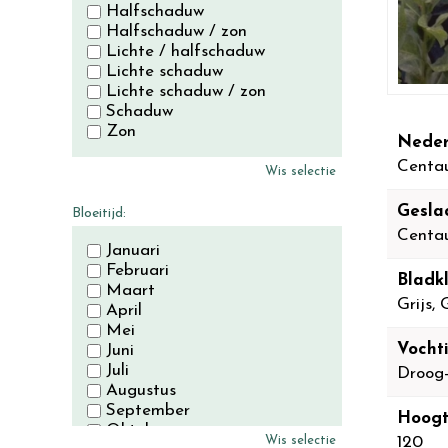
Halfschaduw
Halfschaduw / zon
Lichte / halfschaduw
Lichte schaduw
Lichte schaduw / zon
Schaduw
Zon
Neder
Centau
Wis selectie
Gesla
Bloeitijd:
Centa
Januari
Februari
Bladkl
Maart
Grijs,
April
Mei
Vocht
Juni
Juli
Droog
Augustus
September
Hoogt
Oktober
Wis selectie
120