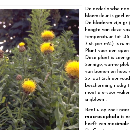
De nederlandse naa
bloemkleur is geel en
De bladeren zijn gr
hoogte van deze
vas
temperatuur tot -35 
7 st. per m2.) Is ruim
Plant voor een open 
Deze plant is zeer g
zonnige, warme plek
van bomen en heeste
ze laat zich eenvoud
bescherming nodig t
moet u ervoor waken
snijbloem.
Bent u op zoek naa
macrocephala
is o
heeft een maximale 