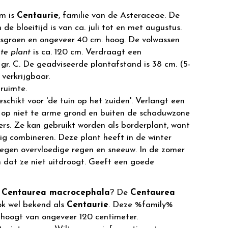
m is
Centaurie
, familie van de Asteraceae. De
 de bloeitijd is van ca. juli tot en met augustus.
ijsgroen en ongeveer 40 cm. hoog. De volwassen
te plant
is ca. 120 cm. Verdraagt een
gr. C. De geadviseerde plantafstand is 38 cm. (5-
 verkrijgbaar.
ruimte.
eschikt voor 'de tuin op het zuiden'. Verlangt een
 op niet te arme grond en buiten de schaduwzone
rs. Ze kan gebruikt worden als borderplant, want
ig combineren. Deze plant heeft in de winter
egen overvloedige regen en sneeuw. In de zomer
 dat ze niet uitdroogt. Geeft een goede
r
Centaurea macrocephala
? De
Centaurea
ok wel bekend als
Centaurie
. Deze %family%
hoogt van ongeveer 120 centimeter.