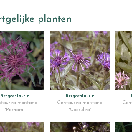
tgelijke planten
Bergcentaurie
Bergcentaurie
taurea montana
Centaurea montana
Cen
'Parham'
'Coerulea'