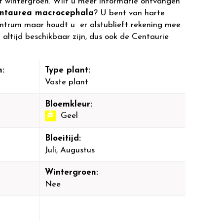
et wintergroen. Wilt u meer informatie ontvangen
ntaurea macrocephala
? U bent van harte
entrum maar houdt u er alstublieft rekening mee
n altijd beschikbaar zijn, dus ook de Centaurie
:
Type plant:
Vaste plant
Bloemkleur:
Geel
Bloeitijd:
Juli, Augustus
Wintergroen:
Nee