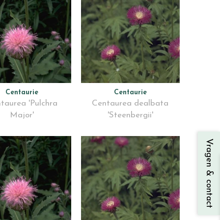
Centaurie
Centaurie
taurea 'Pulchra
Centaurea dealbata
Major'
'Steenbergii'
Vragen & contact