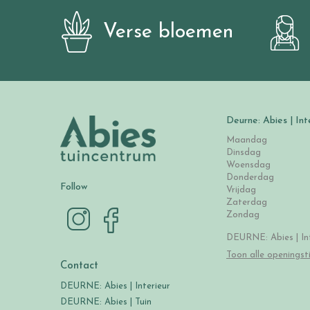
Verse bloemen
Deurne: Abies | Int
Maandag
Dinsdag
Woensdag
Donderdag
Follow
Vrijdag
Zaterdag
Zondag
DEURNE: Abies | Int
Toon alle openingst
Contact
DEURNE: Abies | Interieur
DEURNE: Abies | Tuin