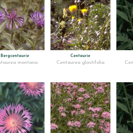
Bergcentaurie
Centaurie
taurea montana
Centaurea glastifolia
Cen