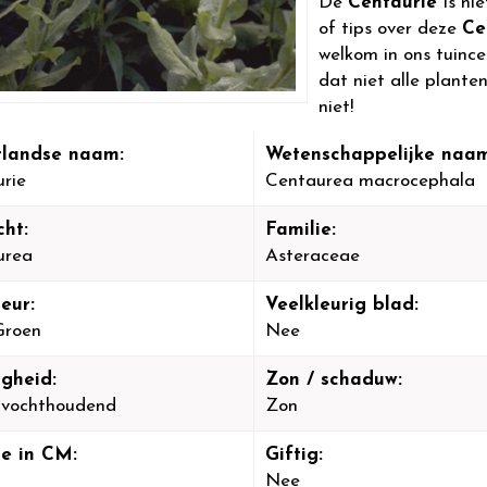
De
Centaurie
is ni
of tips over deze
Ce
welkom in ons tuinc
dat niet alle plante
niet!
landse naam:
Wetenschappelijke naam
rie
Centaurea macrocephala
cht:
Familie:
urea
Asteraceae
eur:
Veelkleurig blad:
 Groen
Nee
igheid:
Zon / schaduw:
-vochthoudend
Zon
e in CM:
Giftig:
Nee