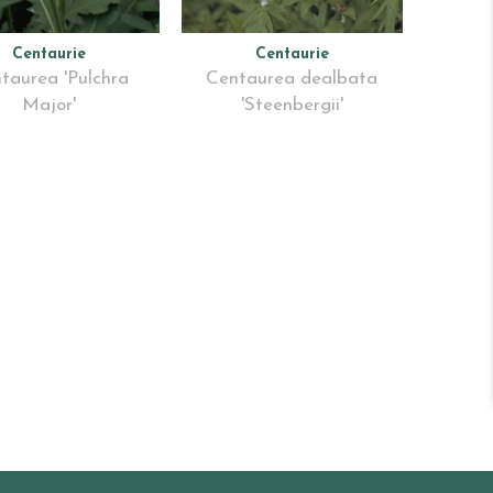
Centaurie
Centaurie
taurea 'Pulchra
Centaurea dealbata
Major'
'Steenbergii'