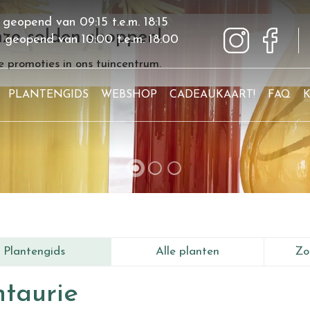
 geopend van
09:15
t.e.m.
18:15
ze solden shoppen!
g geopend van
10:00
t.e.m.
18:00
 promoties in ons tuincentrum.
PLANTENGIDS
WEBSHOP
CADEAUKAART!
FAQ
Plantengids
Alle planten
Zo
taurie