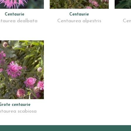
Centaurie
Centaurie
taurea dealbata
Centaurea alpestris
Cen
Grote centaurie
taurea scabiosa