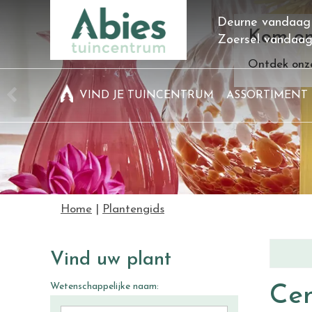
Ga
Deurne vandaag
naar
Kom on
Zoersel vandaa
content
Ontdek onze
VIND JE TUINCENTRUM
ASSORTIMENT
Home
Plantengids
Vind uw plant
Wetenschappelijke naam:
Cen