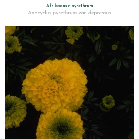
Afrikaanse pyrethrum
Anacyclus pyrethrum var. depressus