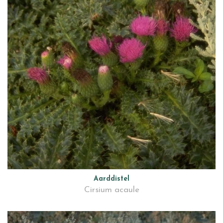
Aarddistel
Cirsium acaule