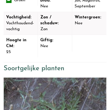
Groen
blad:
Juli, Augustus,
Nee
September
Vochtigheid:
Zon /
Wintergroen:
Vochthoudend-
schaduw:
Nee
vochtig
Zon
Hoogte in
Giftig:
CM:
Nee
25
Soortgelijke planten