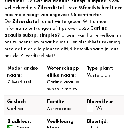
simplex
? De
Carlina acaulis subsp. simplex
is ook
wel bekend als
Zilverdistel
. Deze %family% heeft een
maximale hoogt van ongeveer 25 centimeter.
De
Zilverdistel
is niet wintergroen. Wilt u meer
informatie ontvangen of tips over deze
Carlina
acaulis subsp. simplex
? U bent van harte welkom in
ons tuincentrum maar houdt u er alstublieft rekening
mee dat niet alle planten altijd beschikbaar zijn, dus
ook de Zilverdistel niet!
Nederlandse
Wetenschapp
Type plant:
naam:
elijke naam:
Vaste plant
Zilverdistel
Carlina acaulis
subsp. simplex
Geslacht:
Familie:
Bloemkleur:
Wit
Carlina
Asteraceae
Bladkleur:
Veelkleurig
Bloeitijd: