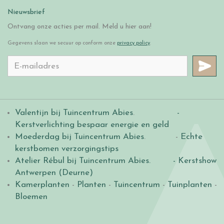
Nieuwsbrief
Ontvang onze acties per mail. Meld u hier aan!
Gegevens slaan we secuur op conform onze
privacy policy
.
Valentijn bij Tuincentrum Abies
.
-
Kerstverlichting bespaar energie en geld
Moederdag bij Tuincentrum Abies
. -
Echte
kerstbomen verzorgingstips
Atelier Rébul bij Tuincentrum Abies.
- Kerstshow
Antwerpen (Deurne)
Kamerplanten
-
Planten
-
Tuincentrum
-
Tuinplanten
-
Bloemen