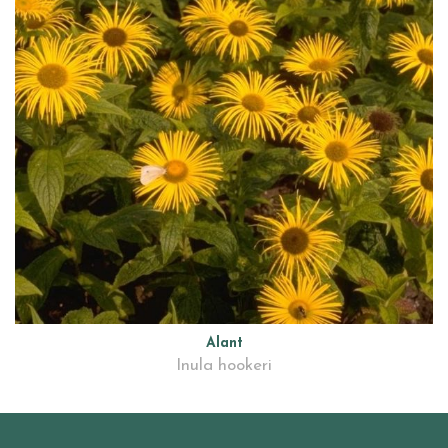
Alant
Inula hookeri