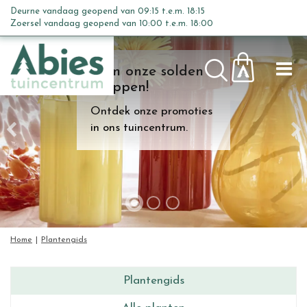
G
Deurne vandaag geopend van
09:15
t.e.m.
18:15
a
Zoersel vandaag geopend van
10:00
t.e.m.
18:00
n
a
Kom onze solden
a
shoppen!
r
c
Ontdek onze promoties
o
in ons tuincentrum.
n
t
e
n
t
Home
Plantengids
Plantengids