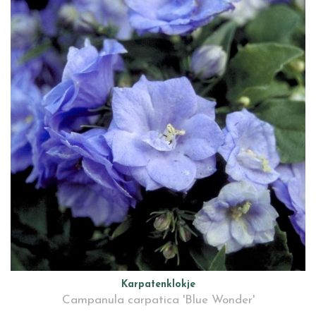
Karpatenklokje
Campanula carpatica 'Blue Wonder'