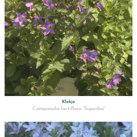
Klokje
Campanula lactiflora 'Superba'