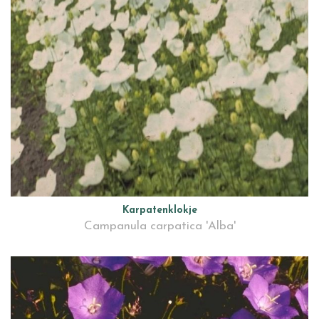
Karpatenklokje
Campanula carpatica 'Alba'