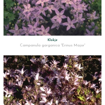
Klokje
Campanula garganica 'Erinus Major'