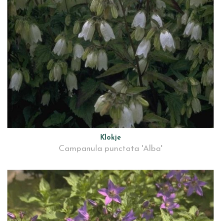
Klokje
Campanula punctata 'Alba'