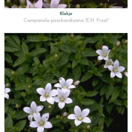
Klokje
Campanula poscharskyana 'E.H. Frost'