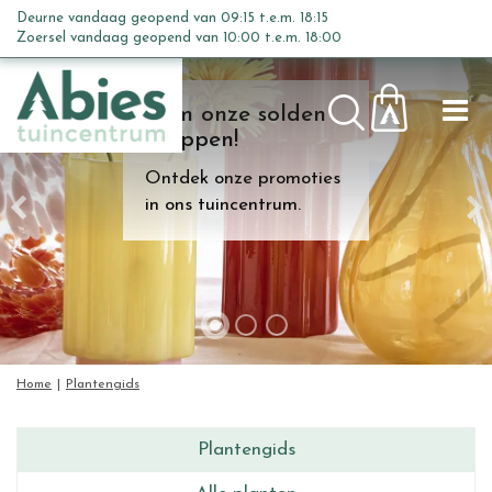
G
Deurne vandaag geopend van
09:15
t.e.m.
18:15
a
Zoersel vandaag geopend van
10:00
t.e.m.
18:00
n
a
Kom onze solden
a
shoppen!
r
c
Ontdek onze promoties
o
in ons tuincentrum.
n
t
e
n
t
Home
Plantengids
Plantengids