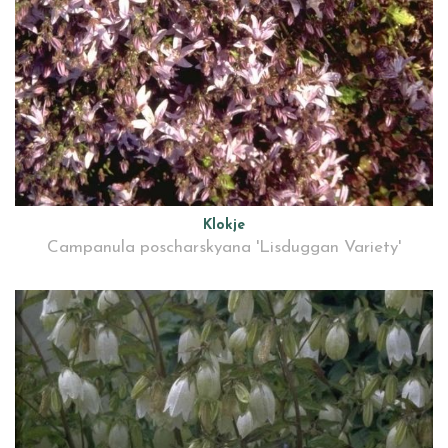
Klokje
Campanula poscharskyana 'Lisduggan Variety'