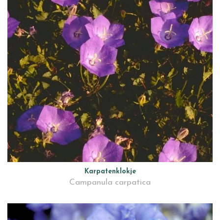
Karpatenklokje
Campanula carpatica