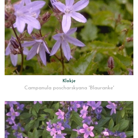
Klokje
Campanula poscharskyana 'Blauranke'