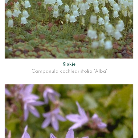
Klokje
Campanula cochleariifolia 'Alba'