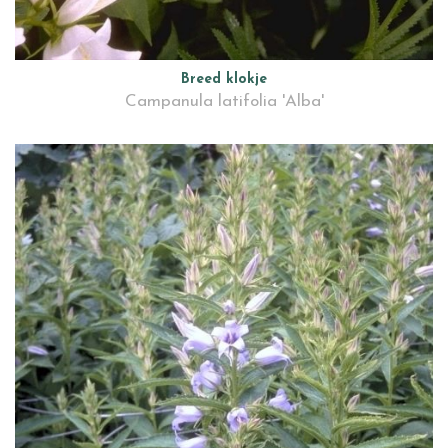
Breed klokje
Campanula latifolia 'Alba'