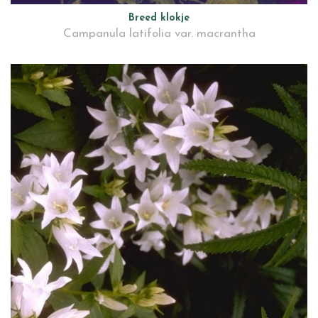
Breed klokje
Campanula latifolia var. macrantha