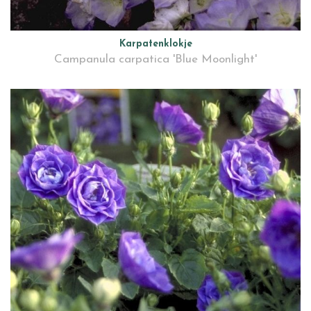
Karpatenklokje
Campanula carpatica 'Blue Moonlight'