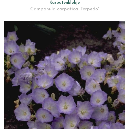
Karpatenklokje
Campanula carpatica 'Torpedo'