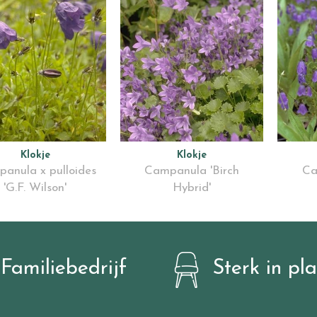
Klokje
Klokje
anula x pulloides
Campanula 'Birch
Ca
'G.F. Wilson'
Hybrid'
Familiebedrijf
Sterk in pl