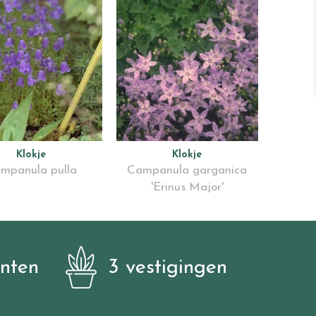
Klokje
Klokje
mpanula pulla
Campanula garganica
'Erinus Major'
anten
3 vestigingen