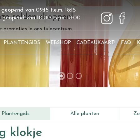
 geopend van
09:15
t.e.m.
18:15
ze solden shoppen!
g geopend van
10:00
t.e.m.
18:00
 promoties in ons tuincentrum.
PLANTENGIDS
WEBSHOP
CADEAUKAART!
FAQ
Plantengids
Alle planten
Zo
g klokje