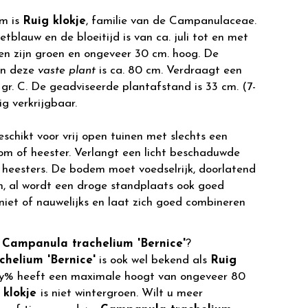
m is
Ruig klokje
, familie van de Campanulaceae.
etblauw en de bloeitijd is van ca. juli tot en met
en zijn groen en ongeveer 30 cm. hoog. De
an deze
vaste plant
is ca. 80 cm. Verdraagt een
gr. C. De geadviseerde plantafstand is 33 cm. (7-
ig verkrijgbaar.
eschikt voor vrij open tuinen met slechts een
om of heester. Verlangt een licht beschaduwde
 heesters. De bodem moet voedselrijk, doorlatend
n, al wordt een droge standplaats ook goed
niet of nauwelijks en laat zich goed combineren
r
Campanula trachelium 'Bernice'
?
helium 'Bernice'
is ook wel bekend als
Ruig
ly% heeft een maximale hoogt van ongeveer 80
 klokje
is niet wintergroen. Wilt u meer