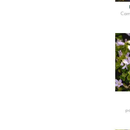
Cam
p