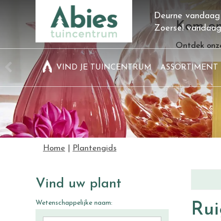
Ga
Deurne vandaag
naar
Kom on
Zoersel vandaa
content
Ontdek onze
VIND JE TUINCENTRUM
ASSORTIMENT
Home
Plantengids
Vind uw plant
Wetenschappelijke naam:
Rui