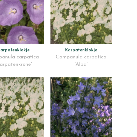
arpatenklokje
Karpatenklokje
anula carpatica
Campanula carpatica
Karpatenkrone'
'Alba'