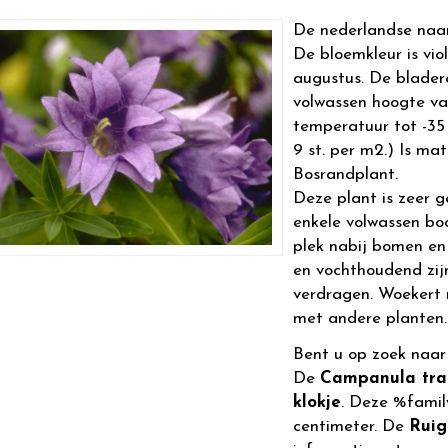
De nederlandse naa
De bloemkleur is viol
augustus. De blader
volwassen hoogte v
temperatuur tot -35 
9 st. per m2.) Is mat
Bosrandplant.
Deze plant is zeer g
enkele volwassen bo
plek nabij bomen en
en vochthoudend zij
verdragen. Woekert 
met andere planten.
Bent u op zoek naa
De
Campanula trac
klokje
. Deze %fami
centimeter. De
Ruig