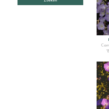
Cam
'