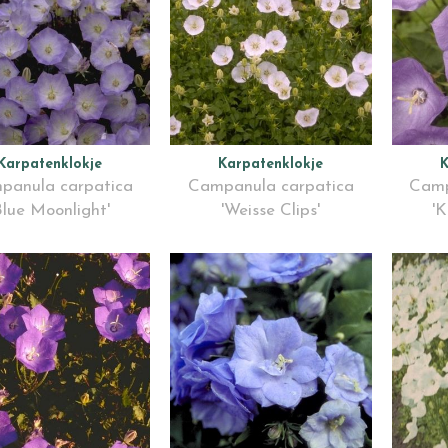
Karpatenklokje
Karpatenklokje
K
panula carpatica
Campanula carpatica
Camp
Blue Moonlight'
'Weisse Clips'
'