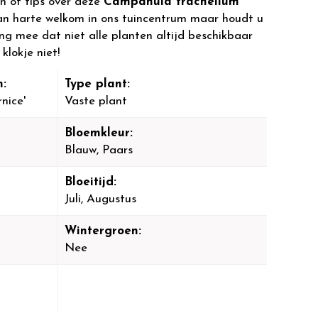
n of tips over deze
Campanula trachelium
an harte welkom in ons tuincentrum maar houdt u
ing mee dat niet alle planten altijd beschikbaar
klokje niet!
:
Type plant:
nice'
Vaste plant
Bloemkleur:
Blauw, Paars
Bloeitijd:
Juli, Augustus
Wintergroen:
Nee