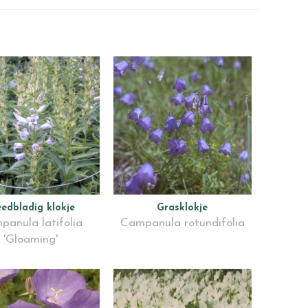
eedbladig klokje
Grasklokje
panula latifolia
Campanula rotundifolia
'Gloaming'