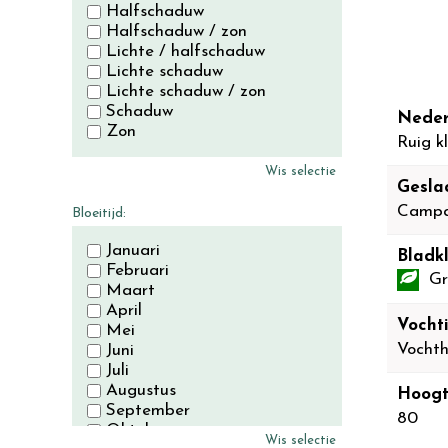
Halfschaduw
Halfschaduw / zon
Lichte / halfschaduw
Lichte schaduw
Lichte schaduw / zon
Schaduw
Neder
Zon
Ruig k
Wis selectie
Gesla
Campa
Bloeitijd:
Januari
Bladkl
Februari
Gr
Maart
April
Vocht
Mei
Vocht
Juni
Juli
Augustus
Hoogt
September
80
Oktober
Wis selectie