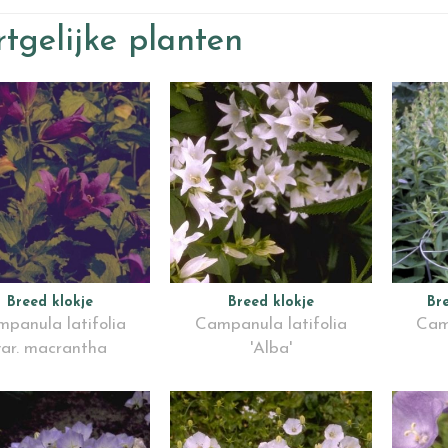
tgelijke planten
Breed klokje
Breed klokje
Br
panula latifolia
Campanula latifolia
Cam
var. macrantha
'Alba'