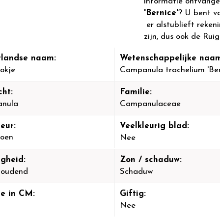
informatie ontvange
'Bernice'
? U bent v
er alstublieft reken
zijn, dus ook de Ruig 
landse naam:
Wetenschappelijke naam
lokje
Campanula trachelium 'Ber
cht:
Familie:
nula
Campanulaceae
eur:
Veelkleurig blad:
oen
Nee
igheid:
Zon / schaduw:
houdend
Schaduw
e in CM:
Giftig:
Nee