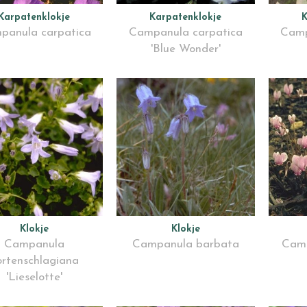
Karpatenklokje
Karpatenklokje
K
panula carpatica
Campanula carpatica
Camp
'Blue Wonder'
Klokje
Klokje
Campanula
Campanula barbata
Camp
ortenschlagiana
'Lieselotte'