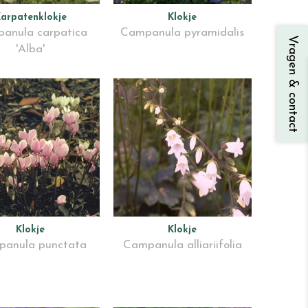
arpatenklokje
Klokje
anula carpatica
Campanula pyramidalis
Vragen & contact
'Alba'
Klokje
Klokje
anula punctata
Campanula alliariifolia