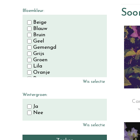
November
December
Soor
Bloemkleur:
Beige
Blauw
Bruin
Geel
Gemengd
Grijs
Groen
Lila
Oranje
Paars
Wis selectie
Rood
Roze
Wintergroen:
Wit
Cam
Zwart
Ja
Nee
Wis selectie