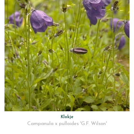
Klokje
Campanula x pulloides 'G.F. Wilson'