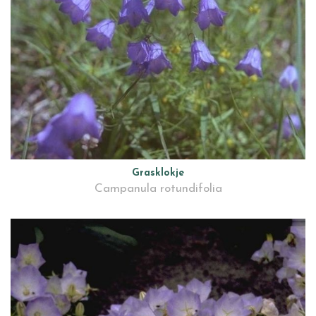
Grasklokje
Campanula rotundifolia