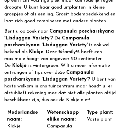
op een licht vochtige plek, maar kan redelijk tegen
droogte. U kunt haar goed uitplanten In kleine
groepjes of als eenling. Groeit bodembedekkend en
laat zich goed combineren met andere planten.
Bent u op zoek naar
Campanula poscharskyana
'Lisduggan Variety'
? De
Campanula
poscharskyana 'Lisduggan Variety'
is ook wel
bekend als
Klokje
. Deze %family% heeft een
maximale hoogt van ongeveer 20 centimeter.
De
Klokje
is wintergroen. Wilt u meer informatie
ontvangen of tips over deze
Campanula
poscharskyana 'Lisduggan Variety'
? U bent van
harte welkom in ons tuincentrum maar houdt u er
alstublieft rekening mee dat niet alle planten altijd
beschikbaar zijn, dus ook de Klokje niet!
Nederlandse
Wetenschapp
Type plant:
naam:
elijke naam:
Vaste plant
Klokje
Campanula