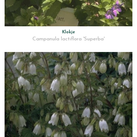
Klokje
Campanula lactiflora 'Superba'