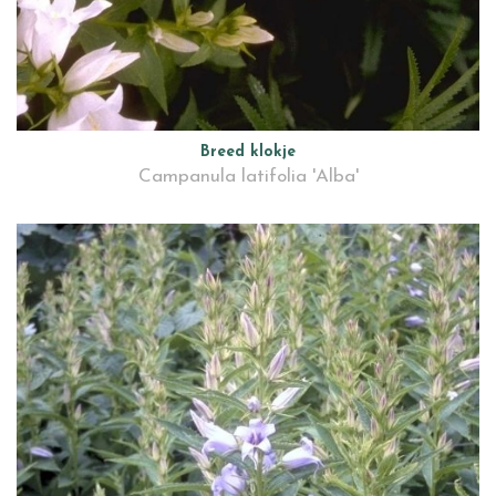
Breed klokje
Campanula latifolia 'Alba'