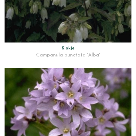
Klokje
Campanula punctata 'Alba'