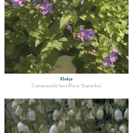
Klokje
Campanula lactiflora 'Superba'