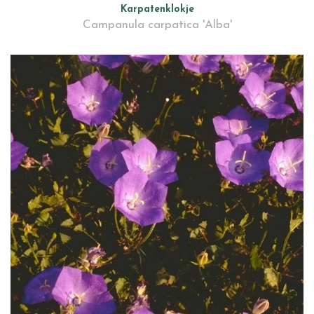
Karpatenklokje
Campanula carpatica 'Alba'