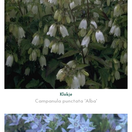
Klokje
Campanula punctata 'Alba'