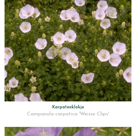
Karpatenklokje
Campanula carpatica 'Weisse Clips'