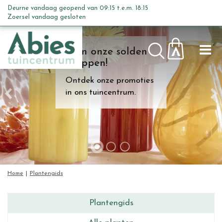
G
Deurne vandaag geopend van
09:15
t.e.m.
18:15
a
Zoersel vandaag gesloten
n
a
Kom onze solden
a
shoppen!
r
c
Ontdek onze promoties
o
in ons tuincentrum.
n
t
e
n
t
Home
Plantengids
Plantengids