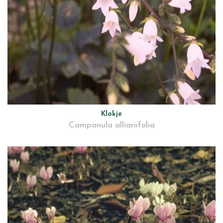
Klokje
Campanula alliariifolia