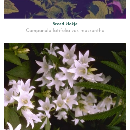
Breed klokje
Campanula latifolia var. macrantha