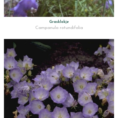
Grasklokje
Campanula rotundifolia