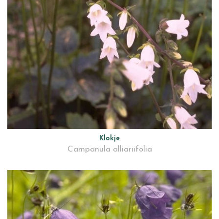
Klokje
Campanula alliariifolia