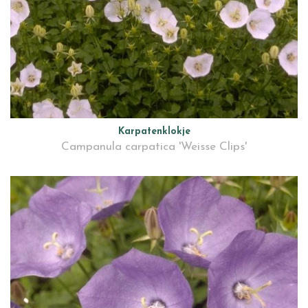
Karpatenklokje
Campanula carpatica 'Weisse Clips'