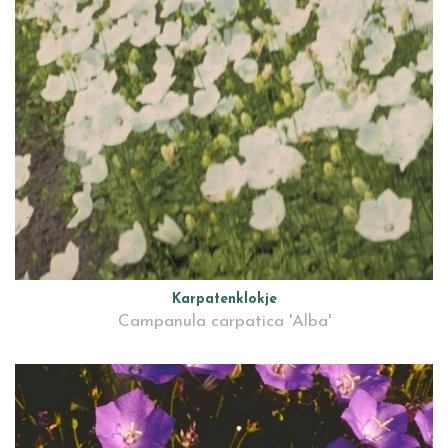
Karpatenklokje
Campanula carpatica 'Alba'