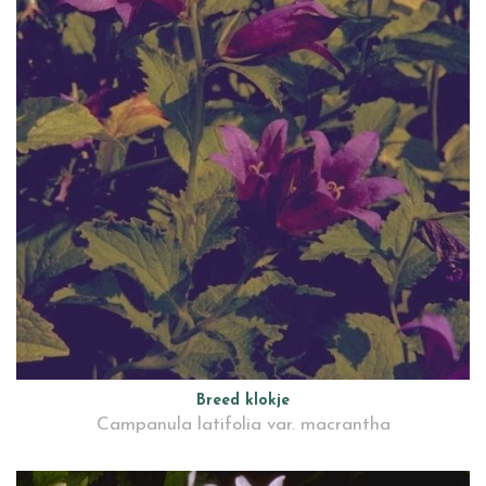
Breed klokje
Campanula latifolia var. macrantha