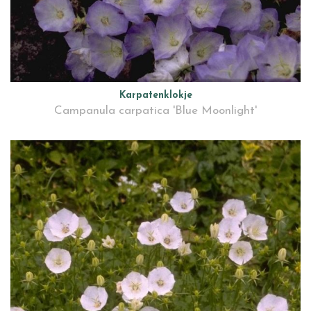
Karpatenklokje
Campanula carpatica 'Blue Moonlight'