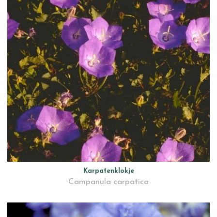
Karpatenklokje
Campanula carpatica