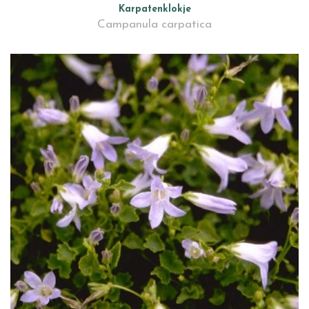
Karpatenklokje
Campanula carpatica