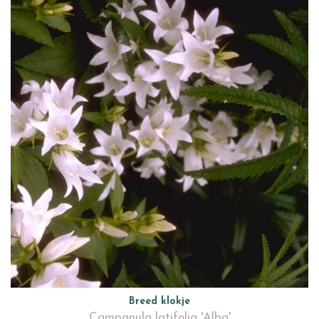
Breed klokje
Campanula latifolia 'Alba'