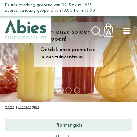
G
Deurne vandaag geopend van
09:15
t.e.m.
18:15
a
Zoersel vandaag geopend van
10:00
t.e.m.
18:00
n
a
Kom onze solden
a
shoppen!
r
c
Ontdek onze promoties
o
in ons tuincentrum.
n
t
e
n
t
Home
Plantengids
Plantengids