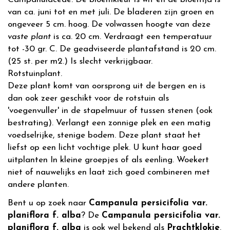
van ca. juni tot en met juli. De bladeren zijn groen en
ongeveer 5 cm. hoog. De volwassen hoogte van deze
vaste plant
is ca. 20 cm. Verdraagt een temperatuur
tot -30 gr. C. De geadviseerde plantafstand is 20 cm.
(25 st. per m2.) Is slecht verkrijgbaar.
Rotstuinplant.
Deze plant komt van oorsprong uit de bergen en is
dan ook zeer geschikt voor de rotstuin als
'voegenvuller' in de stapelmuur of tussen stenen (ook
bestrating). Verlangt een zonnige plek en een matig
voedselrijke, stenige bodem. Deze plant staat het
liefst op een licht vochtige plek. U kunt haar goed
uitplanten In kleine groepjes of als eenling. Woekert
niet of nauwelijks en laat zich goed combineren met
andere planten.
Bent u op zoek naar
Campanula persicifolia var.
planiflora f. alba
? De
Campanula persicifolia var.
planiflora f. alba
is ook wel bekend als
Prachtklokje
.