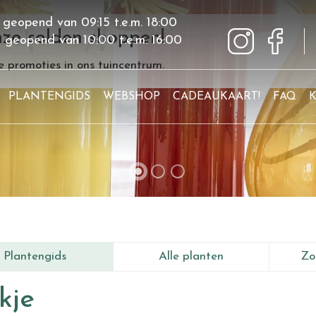
 geopend van
09:15
t.e.m.
18:00
ze solden shoppen!
g geopend van
10:00
t.e.m.
16:00
 promoties in ons tuincentrum.
PLANTENGIDS
WEBSHOP
CADEAUKAART!
FAQ
Plantengids
Alle planten
Zo
kje