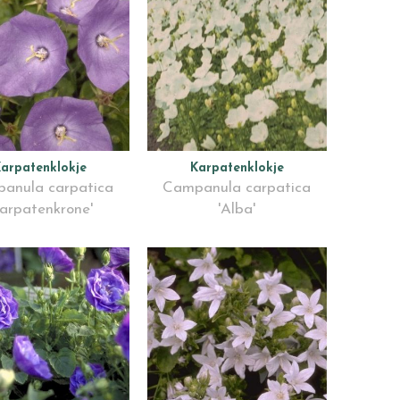
arpatenklokje
Karpatenklokje
anula carpatica
Campanula carpatica
Karpatenkrone'
'Alba'