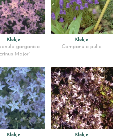
Klokje
Klokje
anula garganica
Campanula pulla
Erinus Major'
Klokje
Klokje