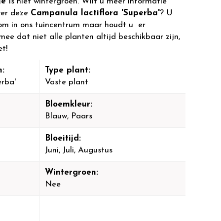
je
is niet wintergroen. Wilt u meer informatie
ver deze
Campanula lactiflora 'Superba'
? U
om in ons tuincentrum maar houdt u er
mee dat niet alle planten altijd beschikbaar zijn,
et!
:
Type plant:
erba'
Vaste plant
Bloemkleur:
Blauw, Paars
Bloeitijd:
Juni, Juli, Augustus
Wintergroen:
Nee