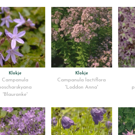
Klokje
Klokje
Campanula
Campanula lactiflora
poscharskyana
'Loddon Anna'
p
'Blauranke'