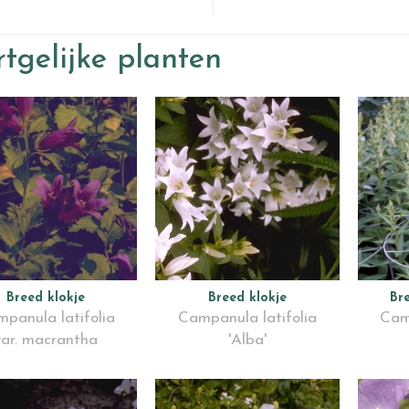
tgelijke planten
Breed klokje
Breed klokje
Br
panula latifolia
Campanula latifolia
Cam
var. macrantha
'Alba'