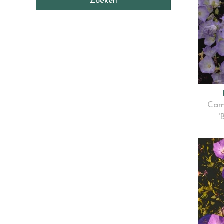
Cam
'