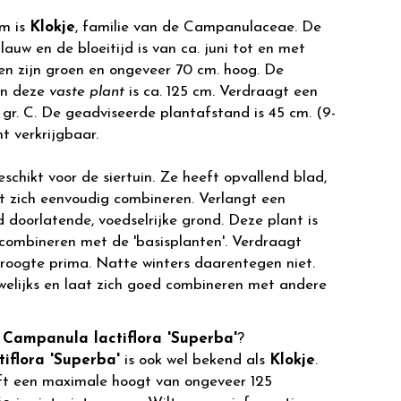
m is
Klokje
, familie van de Campanulaceae. De
lauw en de bloeitijd is van ca. juni tot en met
en zijn groen en ongeveer 70 cm. hoog. De
an deze
vaste plant
is ca. 125 cm. Verdraagt een
gr. C. De geadviseerde plantafstand is 45 cm. (9-
ht verkrijgbaar.
eschikt voor de siertuin. Ze heeft opvallend blad,
at zich eenvoudig combineren. Verlangt een
 doorlatende, voedselrijke grond. Deze plant is
 combineren met de 'basisplanten'. Verdraagt
droogte prima. Natte winters daarentegen niet.
welijks en laat zich goed combineren met andere
r
Campanula lactiflora 'Superba'
?
iflora 'Superba'
is ook wel bekend als
Klokje
.
t een maximale hoogt van ongeveer 125