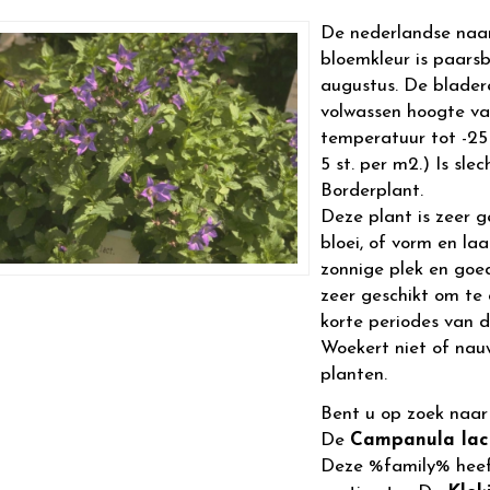
De nederlandse naa
bloemkleur is paarsb
augustus. De blader
volwassen hoogte v
temperatuur tot -25 
5 st. per m2.) Is slec
Borderplant.
Deze plant is zeer g
bloei, of vorm en la
zonnige plek en goed
zeer geschikt om te
korte periodes van 
Woekert niet of nau
planten.
Bent u op zoek naa
De
Campanula lact
Deze %family% heef