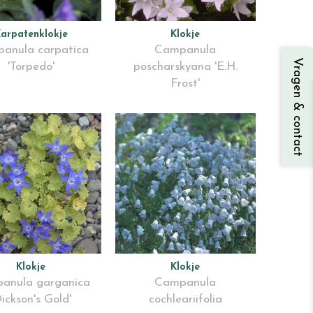
arpatenklokje
Klokje
anula carpatica
Campanula
Vragen & contact
'Torpedo'
poscharskyana 'E.H.
Frost'
Klokje
Klokje
anula garganica
Campanula
Dickson's Gold'
cochleariifolia