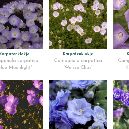
Karpatenklokje
Karpatenklokje
K
panula carpatica
Campanula carpatica
Camp
Blue Moonlight'
'Weisse Clips'
'