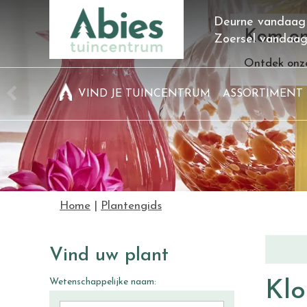
Ga
Deurne vandaag
naar
Kom on
Zoersel vandaa
content
Ontdek onze
VIND JE TUINCENTRUM
ASSORTIMENT
Home
Plantengids
Vind uw plant
Wetenschappelijke naam:
Klo