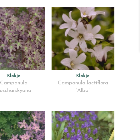
Klokje
Klokje
Campanula
Campanula lactiflora
oscharskyana
'Alba'