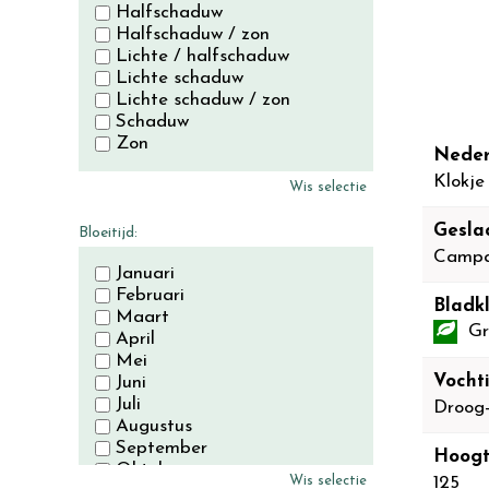
Halfschaduw
Halfschaduw / zon
Lichte / halfschaduw
Lichte schaduw
Lichte schaduw / zon
Schaduw
Zon
Neder
Klokje
Wis selectie
Gesla
Bloeitijd:
Campa
Januari
Februari
Bladkl
Maart
Gr
April
Mei
Vocht
Juni
Juli
Droog
Augustus
September
Hoogt
Oktober
Wis selectie
125