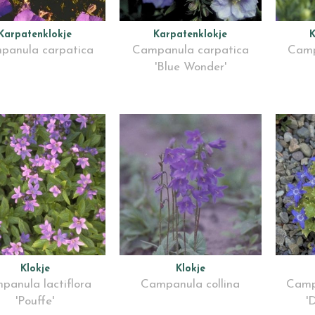
Karpatenklokje
Karpatenklokje
K
panula carpatica
Campanula carpatica
Camp
'Blue Wonder'
Klokje
Klokje
panula lactiflora
Campanula collina
Camp
'Pouffe'
'