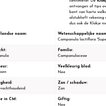
centimeter. De
Klok
ontvangen of tips o
bent van harte welk
alstublieft rekening 
dus ook de Klokje ni
landse naam:
Wetenschappelijke naam
Campanula lactiflora 'Sup
cht:
Familie:
nula
Campanulaceae
eur:
Veelkleurig blad:
oen
Nee
igheid:
Zon / schaduw:
-vochthoudend
Zon
e in CM:
Giftig:
Nee