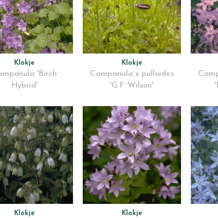
Klokje
Klokje
mpanula 'Birch
Campanula x pulloides
Camp
Hybrid'
'G.F. Wilson'
'
Klokje
Klokje