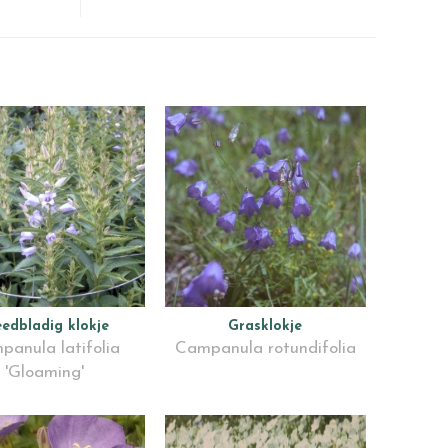
eedbladig klokje
Grasklokje
panula latifolia
Campanula rotundifolia
'Gloaming'