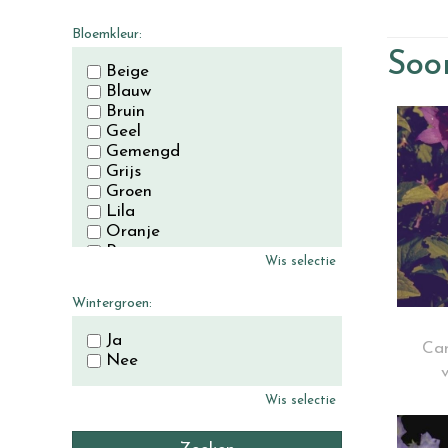
November
December
Bloemkleur:
Soor
Beige
Blauw
Bruin
Geel
Gemengd
Grijs
Groen
Lila
Oranje
Paars
Wis selectie
Rood
Roze
Wintergroen:
Wit
Zwart
Ja
Cam
Nee
Wis selectie