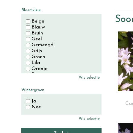
November
December
Bloemkleur:
Soor
Beige
Blauw
Bruin
Geel
Gemengd
Grijs
Groen
Lila
Oranje
Paars
Wis selectie
Rood
Roze
Wintergroen:
Wit
Zwart
Ja
Cam
Nee
Wis selectie