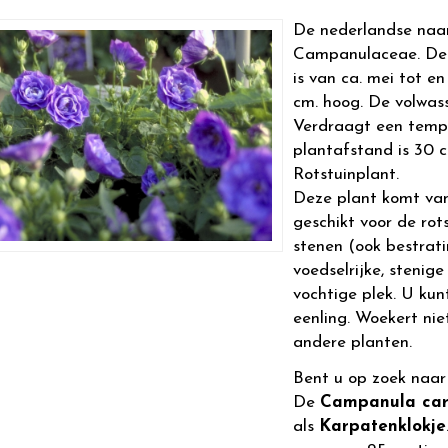
De nederlandse naa
Campanulaceae. De b
is van ca. mei tot e
cm. hoog. De volwa
Verdraagt een tempe
plantafstand is 30 cm
Rotstuinplant.
Deze plant komt van
geschikt voor de rots
stenen (ook bestrati
voedselrijke, stenig
vochtige plek. U kun
eenling. Woekert nie
andere planten.
Bent u op zoek naa
De
Campanula carp
als
Karpatenklokje