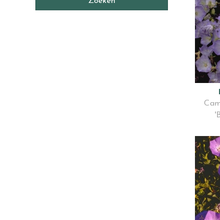
Cam
'