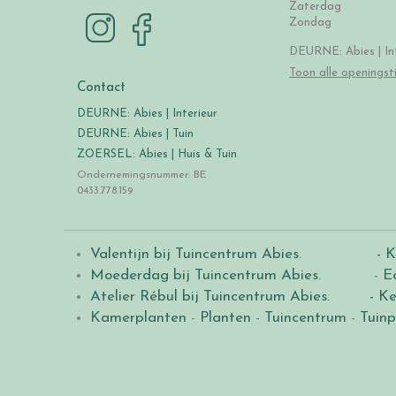
Zaterdag
Zondag
DEURNE: Abies | Int
Toon alle openingst
Contact
DEURNE: Abies | Interieur
DEURNE: Abies | Tuin
ZOERSEL: Abies | Huis & Tuin
Ondernemingsnummer: BE
0433.778.159
Valentijn bij Tuincentrum Abies
.
- K
Moederdag bij Tuincentrum Abies
. -
E
Atelier Rébul bij Tuincentrum Abies.
- Ke
Kamerplanten
-
Planten
-
Tuincentrum
-
Tuinp