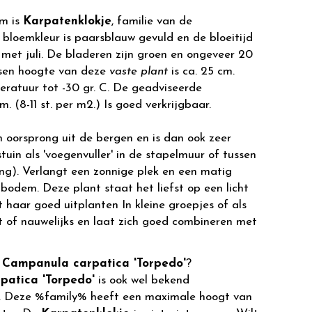
m is
Karpatenklokje
, familie van de
loemkleur is paarsblauw gevuld en de bloeitijd
n met juli. De bladeren zijn groen en ongeveer 20
ssen hoogte van deze
vaste plant
is ca. 25 cm.
ratuur tot -30 gr. C. De geadviseerde
. (8-11 st. per m2.) Is goed verkrijgbaar.
 oorsprong uit de bergen en is dan ook zeer
tuin als 'voegenvuller' in de stapelmuur of tussen
ng). Verlangt een zonnige plek en een matig
e bodem. Deze plant staat het liefst op een licht
t haar goed uitplanten In kleine groepjes of als
t of nauwelijks en laat zich goed combineren met
r
Campanula carpatica 'Torpedo'
?
atica 'Torpedo'
is ook wel bekend
. Deze %family% heeft een maximale hoogt van