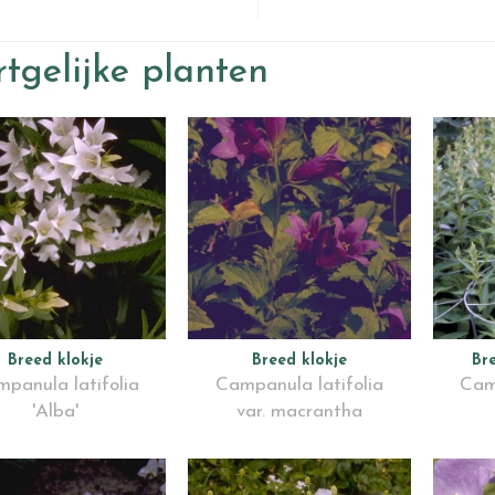
tgelijke planten
Breed klokje
Breed klokje
Br
panula latifolia
Campanula latifolia
Cam
'Alba'
var. macrantha