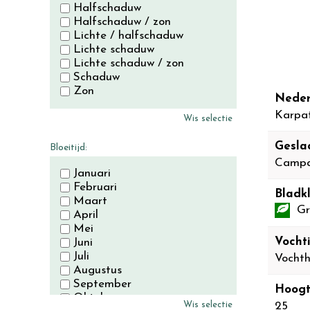
Halfschaduw
Halfschaduw / zon
Lichte / halfschaduw
Lichte schaduw
Lichte schaduw / zon
Schaduw
Zon
Neder
Karpat
Wis selectie
Gesla
Bloeitijd:
Campa
Januari
Februari
Bladkl
Maart
Gr
April
Mei
Vocht
Juni
Juli
Vochth
Augustus
September
Hoogt
Oktober
Wis selectie
25