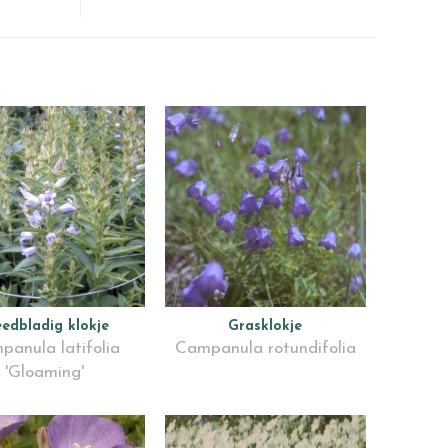
eedbladig klokje
Grasklokje
panula latifolia
Campanula rotundifolia
'Gloaming'