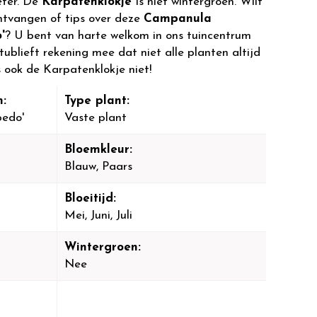
eter. De
Karpatenklokje
is niet wintergroen. Wilt
ntvangen of tips over deze
Campanula
'
? U bent van harte welkom in ons tuincentrum
ublieft rekening mee dat niet alle planten altijd
s ook de Karpatenklokje niet!
:
Type plant:
pedo'
Vaste plant
Bloemkleur:
Blauw, Paars
Bloeitijd:
Mei, Juni, Juli
Wintergroen:
Nee