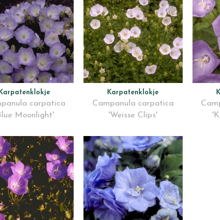
Karpatenklokje
Karpatenklokje
K
panula carpatica
Campanula carpatica
Camp
Blue Moonlight'
'Weisse Clips'
'