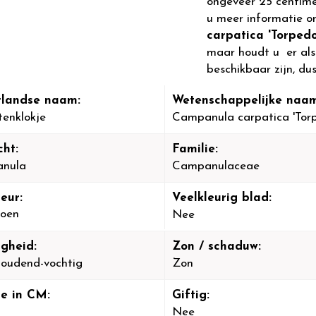
ongeveer 25 centim
u meer informatie o
carpatica 'Torpedo
maar houdt u er alst
beschikbaar zijn, du
landse naam:
Wetenschappelijke naam
enklokje
Campanula carpatica 'Tor
cht:
Familie:
nula
Campanulaceae
eur:
Veelkleurig blad:
oen
Nee
igheid:
Zon / schaduw:
oudend-vochtig
Zon
e in CM:
Giftig:
Nee