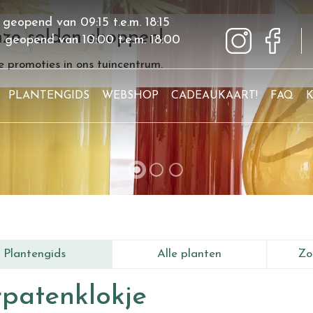
 geopend van
09:15
t.e.m.
18:15
ze solden shoppen!
g geopend van
10:00
t.e.m.
18:00
 promoties in ons tuincentrum.
PLANTENGIDS
WEBSHOP
CADEAUKAART!
FAQ
Plantengids
Alle planten
Zo
patenklokje