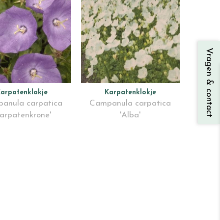
Vragen & contact
arpatenklokje
Karpatenklokje
anula carpatica
Campanula carpatica
Karpatenkrone'
'Alba'