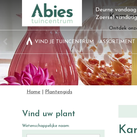
Ga
Deurne vandaag
naar
Kom on
Zoersel vandaa
content
Ontdek onze
VIND JE TUINCENTRUM
ASSORTIMENT
Home
Plantengids
Vind uw plant
Wetenschappelijke naam:
Kar