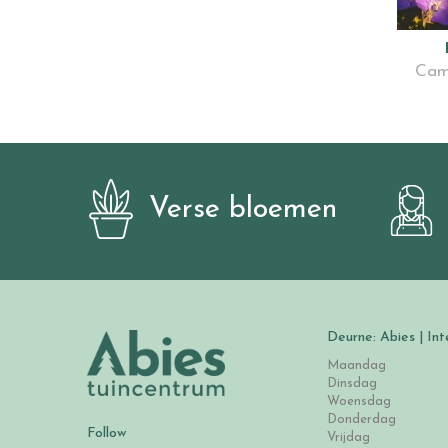
Cam
Verse bloemen
Deurne: Abies | Int
Maandag
Dinsdag
Woensdag
Donderdag
Follow
Vrijdag