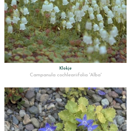
Klokje
Campanula cochleariifolia 'Alba'