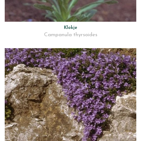
Klokje
Campanula thyrsoides