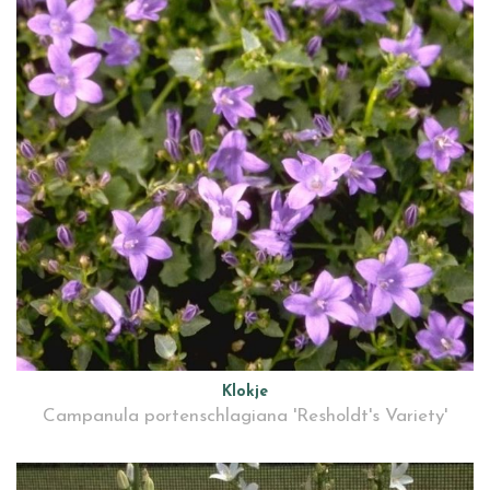
Klokje
Campanula portenschlagiana 'Resholdt's Variety'