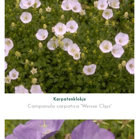
Karpatenklokje
Campanula carpatica 'Weisse Clips'