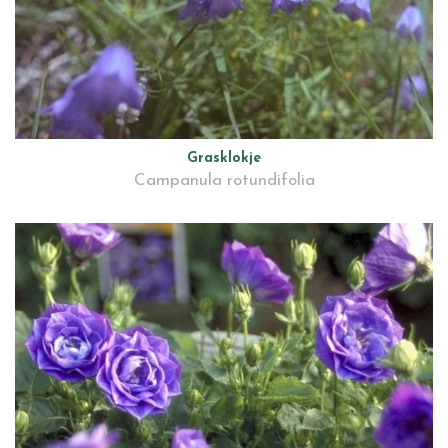
Grasklokje
Campanula rotundifolia