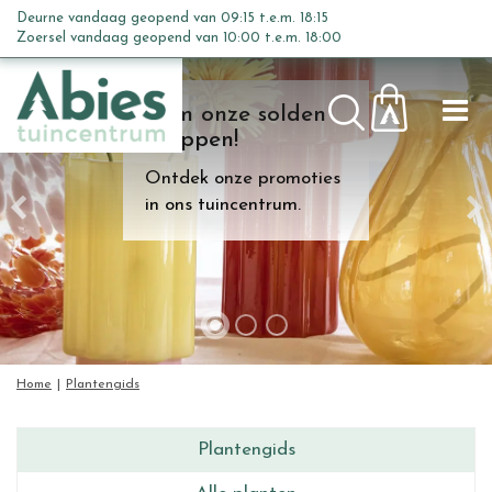
G
Deurne vandaag geopend van
09:15
t.e.m.
18:15
a
Zoersel vandaag geopend van
10:00
t.e.m.
18:00
n
a
Kom onze solden
a
shoppen!
r
c
Ontdek onze promoties
o
in ons tuincentrum.
n
t
e
n
t
Home
Plantengids
Plantengids