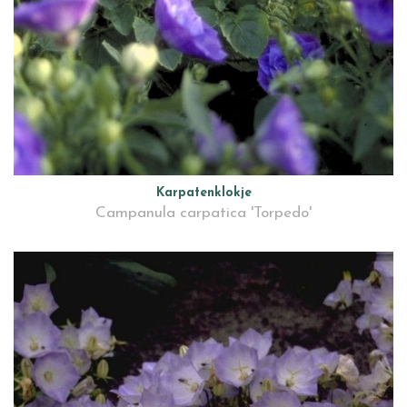
Karpatenklokje
Campanula carpatica 'Torpedo'