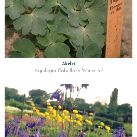
Akelei
Aquilegia flabellata 'Ministar'