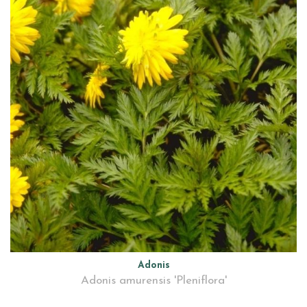
Adonis
Adonis amurensis 'Pleniflora'