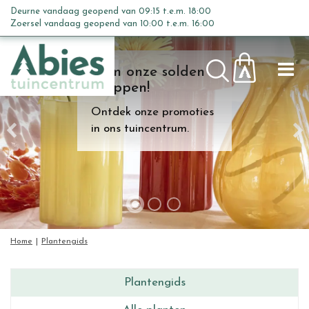
G
Deurne vandaag geopend van
09:15
t.e.m.
18:00
a
Zoersel vandaag geopend van
10:00
t.e.m.
16:00
n
a
Kom onze solden
a
shoppen!
r
c
Ontdek onze promoties
o
in ons tuincentrum.
n
t
e
n
t
Home
Plantengids
Plantengids