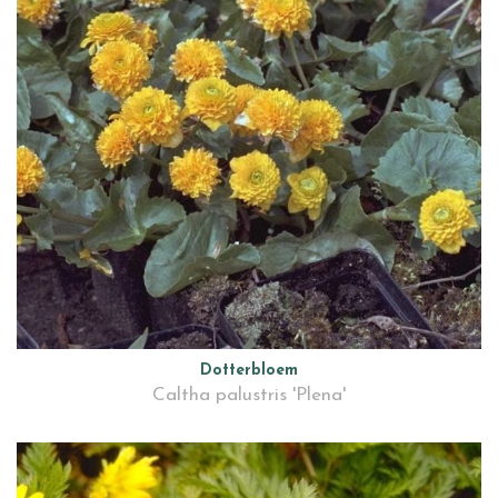
Dotterbloem
Caltha palustris 'Plena'