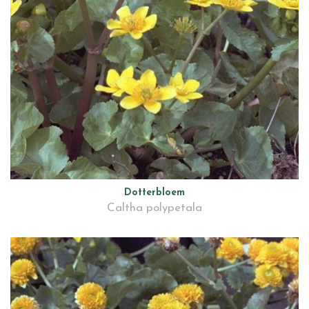
Dotterbloem
Caltha polypetala