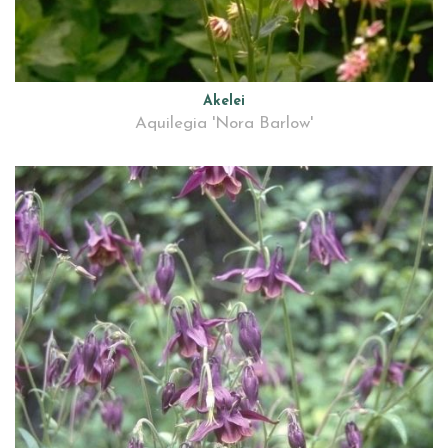
Akelei
Aquilegia 'Nora Barlow'