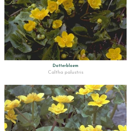
Dotterbloem
Caltha palustris