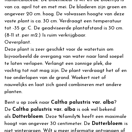
van ca. april tot en met mei. De bladeren zijn groen en
ongeveer 20 cm. hoog. De volwassen hoogte van deze
vaste plant
is ca. 30 cm. Verdraagt een temperatuur
tot -35 gr. C. De geadviseerde plantafstand is 30 cm.
(8-11 st. per m2.) Is ruim verkrijgbaar.
Oeverplant.
Deze plant is zeer geschikt voor de watertuin om
bijvoorbeeld de overgang van water naar land soepel
te laten verlopen. Verlangt een zonnige plek, die
vochtig tot nat mag zijn. De plant verdraagt het af en
toe onderlopen van de grond. Woekert niet of
nauwelijks en laat zich goed combineren met andere
planten.
Bent u op zoek naar
Caltha palustris var. alba
?
De
Caltha palustris var. alba
is ook wel bekend
als
Dotterbloem
. Deze %family% heeft een maximale
hoogt van ongeveer 30 centimeter. De
Dotterbloem
is
niet wintergroen. Wilt u meer informatie ontvangen of