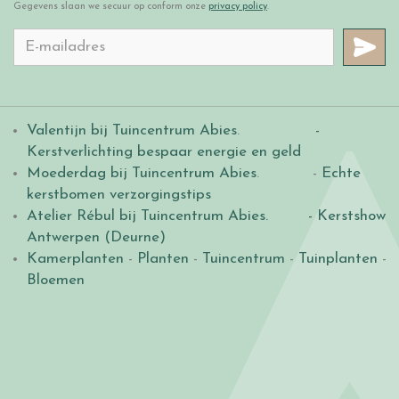
Gegevens slaan we secuur op conform onze
privacy policy
.
Valentijn bij Tuincentrum Abies
.
-
Kerstverlichting bespaar energie en geld
Moederdag bij Tuincentrum Abies
. -
Echte
kerstbomen verzorgingstips
Atelier Rébul bij Tuincentrum Abies.
- Kerstshow
Antwerpen (Deurne)
Kamerplanten
-
Planten
-
Tuincentrum
-
Tuinplanten
-
Bloemen