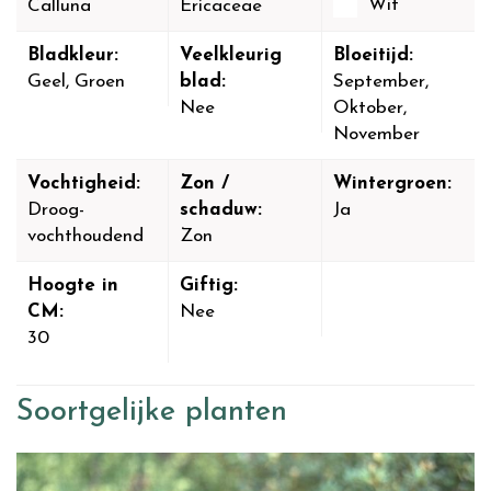
Wit
Calluna
Ericaceae
Bladkleur:
Veelkleurig
Bloeitijd:
Geel, Groen
blad:
September,
Nee
Oktober,
November
Vochtigheid:
Zon /
Wintergroen:
Droog-
schaduw:
Ja
vochthoudend
Zon
Hoogte in
Giftig:
CM:
Nee
30
Soortgelijke planten