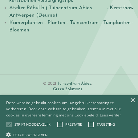
kerstbomen verzorgingstips
Atelier Rébul bij Tuincentrum Abies.
- Kerstshow
Antwerpen (Deurne)
Kamerplanten
-
Planten
-
Tuincentrum
-
Tuinplanten
-
Bloemen
© 2021
Tuincentrum Abies
.
Green Solutions
×
Deze website gebruikt cookies om uw gebruikerservaring te
verbeteren. Door onze website te gebruiken, stemt u in met alle
cookies in overeenstemming met ons Cookiebeleid.
Lees verder
STRIKT NOODZAKELIJK
PRESTATIE
TARGETING
Algemene voorwaarden
Betaalinformatie
DETAILS WEERGEVEN