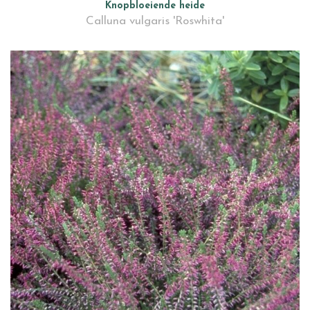
Knopbloeiende heide
Calluna vulgaris 'Roswhita'