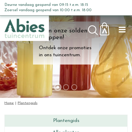
G
Deurne vandaag geopend van
09:15
t.e.m.
18:15
a
Zoersel vandaag geopend van
10:00
t.e.m.
18:00
n
a
Kom onze solden
a
shoppen!
r
c
Ontdek onze promoties
o
in ons tuincentrum.
n
t
e
n
t
Home
Plantengids
Plantengids