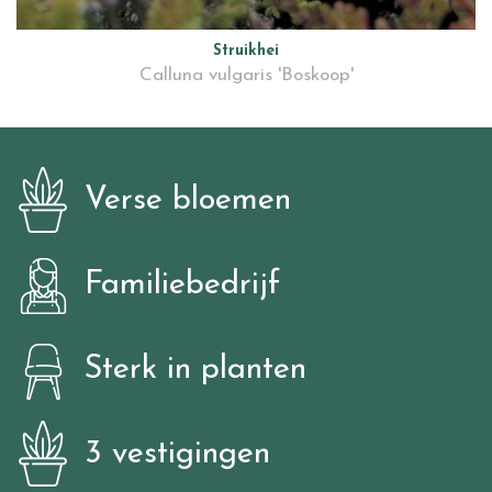
Struikhei
Calluna vulgaris 'Boskoop'
Verse bloemen
Familiebedrijf
Sterk in planten
3 vestigingen