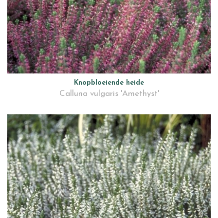
Knopbloeiende heide
Calluna vulgaris 'Amethyst'