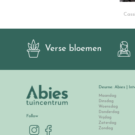
Cass
Verse bloemen
Deurne: Abies | Int
Maandag
Dinsdag
Woensdag
Donderdag
Follow
Vrijdag
Zaterdag
Zondag