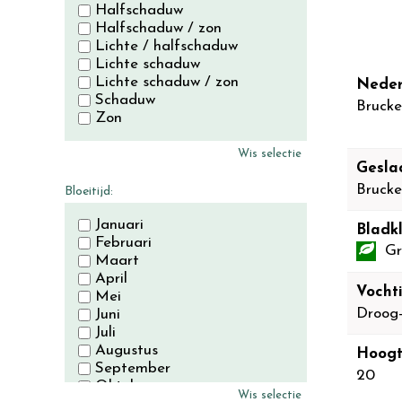
Halfschaduw
Halfschaduw / zon
Lichte / halfschaduw
Lichte schaduw
Lichte schaduw / zon
Neder
Schaduw
Brucke
Zon
Wis selectie
Gesla
Brucke
Bloeitijd:
Januari
Bladkl
Februari
Gr
Maart
April
Vocht
Mei
Droog
Juni
Juli
Augustus
Hoogt
September
20
Oktober
Wis selectie