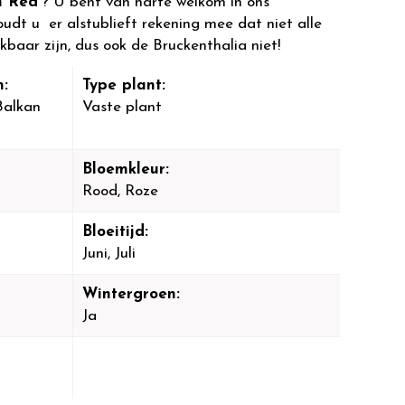
n Red'
? U bent van harte welkom in ons
dt u er alstublieft rekening mee dat niet alle
kbaar zijn, dus ook de Bruckenthalia niet!
:
Type plant:
'Balkan
Vaste plant
Bloemkleur:
Rood, Roze
Bloeitijd:
Juni, Juli
Wintergroen:
Ja