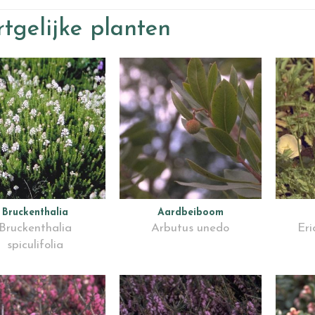
tgelijke planten
Bruckenthalia
Aardbeiboom
Bruckenthalia
Arbutus unedo
Eri
spiculifolia