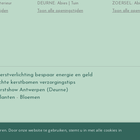
erieur
DEURNE: Abies | Tuin
ZOERSEL: Abie
ijden
Toon alle openingstijden
Toon alle open
erstverlichting bespaar energie en geld
chte kerstbomen verzorgingstips
rstshow Antwerpen (Deurne)
lanten
-
Bloemen
en. Door onze website te gebruiken, stemt u in met alle cookies in