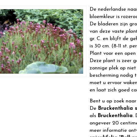
De nederlandse naa
bloemkleur is rozeroo
De bladeren zijn gr
van deze
vaste plan
gr. C. en blijft de 
is 30 cm. (8-11 st. p
Plant voor een open 
Deze plant is zeer g
zonnige plek op niet
bescherming nodig t
moet u ervoor waken
en laat zich goed c
Bent u op zoek naa
De
Bruckenthalia s
als
Bruckenthalia
.
ongeveer 20 centim
meer informatie ont