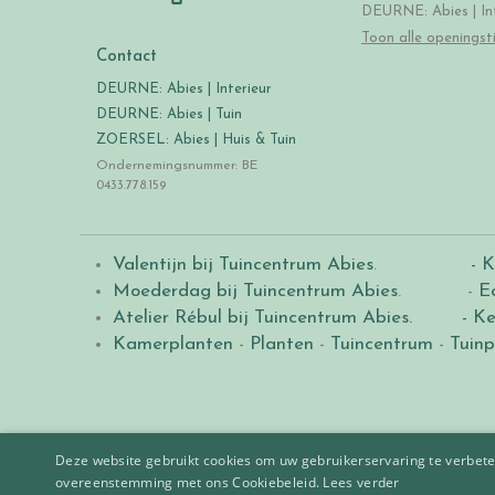
DEURNE: Abies | Int
Toon alle openingst
Contact
DEURNE: Abies | Interieur
DEURNE: Abies | Tuin
ZOERSEL: Abies | Huis & Tuin
Ondernemingsnummer: BE
0433.778.159
Valentijn bij Tuincentrum Abies
.
- K
Moederdag bij Tuincentrum Abies
. -
E
Atelier Rébul bij Tuincentrum Abies.
- Ke
Kamerplanten
-
Planten
-
Tuincentrum
-
Tuinp
Deze website gebruikt cookies om uw gebruikerservaring te verbeter
overeenstemming met ons Cookiebeleid.
Lees verder