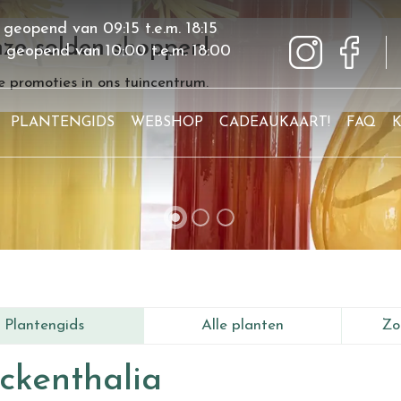
 geopend van
09:15
t.e.m.
18:15
ze solden shoppen!
g geopend van
10:00
t.e.m.
18:00
 promoties in ons tuincentrum.
PLANTENGIDS
WEBSHOP
CADEAUKAART!
FAQ
Plantengids
Alle planten
Zo
ckenthalia