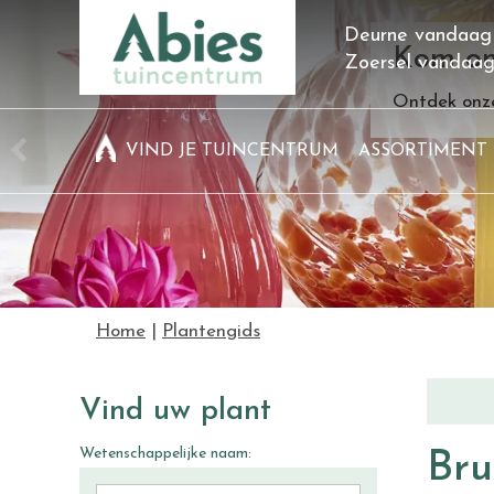
Ga
Deurne vandaag
naar
Kom on
Zoersel vandaa
content
Ontdek onze
VIND JE TUINCENTRUM
ASSORTIMENT
Home
Plantengids
Vind uw plant
Wetenschappelijke naam:
Bru