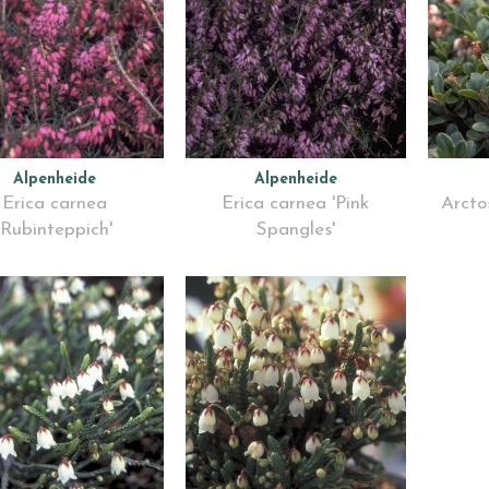
Alpenheide
Alpenheide
Erica carnea
Erica carnea 'Pink
Arcto
'Rubinteppich'
Spangles'