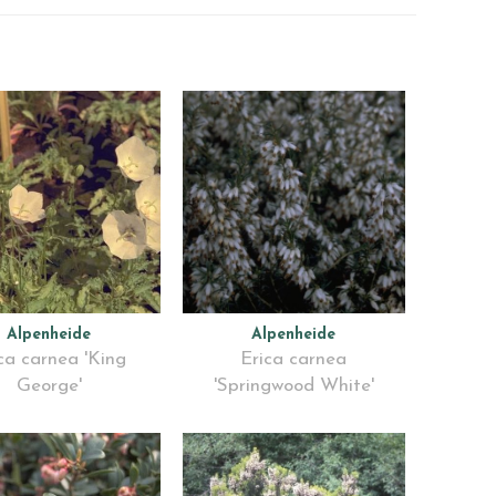
Alpenheide
Alpenheide
ca carnea 'King
Erica carnea
George'
'Springwood White'