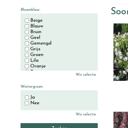
November
December
Soor
Bloemkleur:
Beige
Blauw
Bruin
Geel
Gemengd
Grijs
Groen
Lila
Oranje
Paars
Wis selectie
Rood
Roze
Wintergroen:
Wit
Zwart
Ja
Nee
Wis selectie