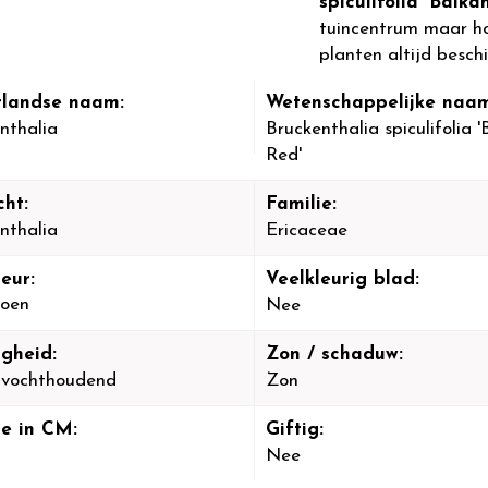
spiculifolia 'Balka
tuincentrum maar hou
planten altijd beschi
landse naam:
Wetenschappelijke naam
nthalia
Bruckenthalia spiculifolia 
Red'
cht:
Familie:
nthalia
Ericaceae
eur:
Veelkleurig blad:
oen
Nee
igheid:
Zon / schaduw:
-vochthoudend
Zon
e in CM:
Giftig:
Nee