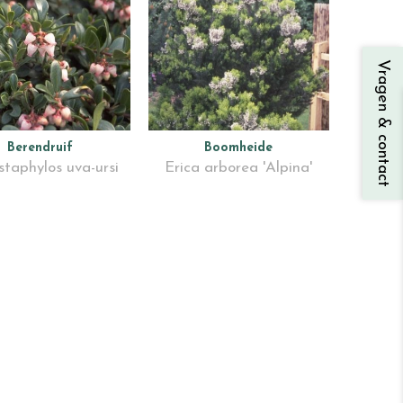
Vragen & contact
Berendruif
Boomheide
staphylos uva-ursi
Erica arborea 'Alpina'