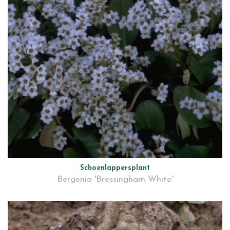
Schoenlappersplant
Bergenia 'Bressingham White'