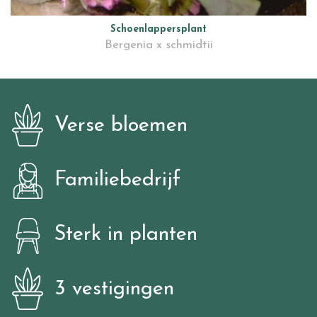
Schoenlappersplant
Bergenia x schmidtii
Verse bloemen
Familiebedrijf
Sterk in planten
3 vestigingen