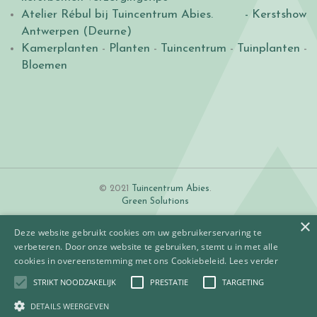
Atelier Rébul bij Tuincentrum Abies.
- Kerstshow
Antwerpen (Deurne)
Kamerplanten
-
Planten
-
Tuincentrum
-
Tuinplanten
-
Bloemen
© 2021
Tuincentrum Abies
.
Green Solutions
×
Deze website gebruikt cookies om uw gebruikerservaring te
verbeteren. Door onze website te gebruiken, stemt u in met alle
cookies in overeenstemming met ons Cookiebeleid.
Lees verder
STRIKT NOODZAKELIJK
PRESTATIE
TARGETING
Algemene voorwaarden
Betaalinformatie
DETAILS WEERGEVEN
Privacy policy