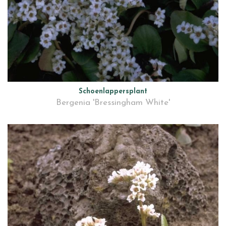
Schoenlappersplant
Bergenia 'Bressingham White'