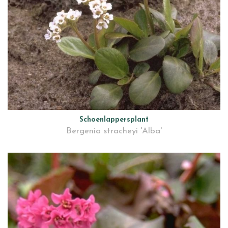
Schoenlappersplant
Bergenia stracheyi 'Alba'