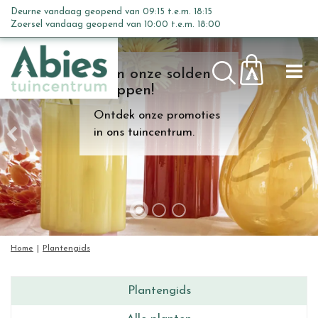
G
Deurne vandaag geopend van
09:15
t.e.m.
18:15
a
Zoersel vandaag geopend van
10:00
t.e.m.
18:00
n
a
Kom onze solden
a
shoppen!
r
c
Ontdek onze promoties
o
in ons tuincentrum.
n
t
e
n
t
Home
Plantengids
Plantengids