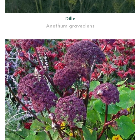
Dille
Anethum graveolens