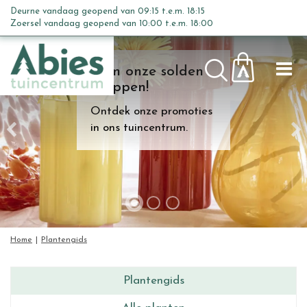
G
Deurne vandaag geopend van
09:15
t.e.m.
18:15
a
Zoersel vandaag geopend van
10:00
t.e.m.
18:00
n
a
Kom onze solden
a
shoppen!
r
c
Ontdek onze promoties
o
in ons tuincentrum.
n
t
e
n
t
Home
Plantengids
Plantengids