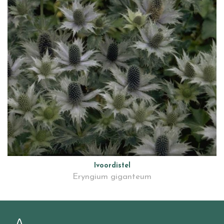
Ivoordistel
Eryngium giganteum