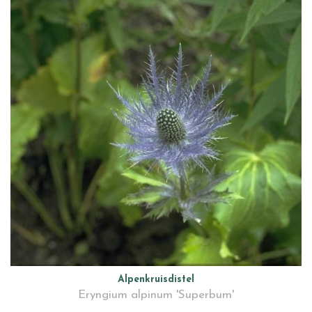
Alpenkruisdistel
Eryngium alpinum 'Superbum'