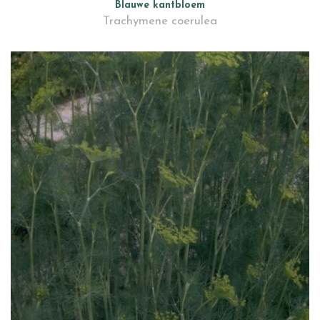
Blauwe kantbloem
Trachymene coerulea