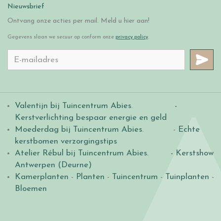
Nieuwsbrief
Ontvang onze acties per mail. Meld u hier aan!
Gegevens slaan we secuur op conform onze
privacy policy
.
Valentijn bij Tuincentrum Abies
.
-
Kerstverlichting bespaar energie en geld
Moederdag bij Tuincentrum Abies
. -
Echte
kerstbomen verzorgingstips
Atelier Rébul bij Tuincentrum Abies.
- Kerstshow
Antwerpen (Deurne)
Kamerplanten
-
Planten
-
Tuincentrum
-
Tuinplanten
-
Bloemen