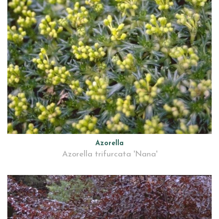
Azorella
Azorella trifurcata 'Nana'