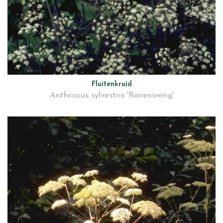
Fluitenkruid
Anthriscus sylvestris 'Ravenswing'