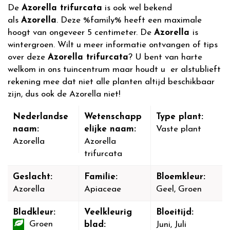
De
Azorella trifurcata
is ook wel bekend
als
Azorella
. Deze %family% heeft een maximale
hoogt van ongeveer 5 centimeter. De
Azorella
is
wintergroen. Wilt u meer informatie ontvangen of tips
over deze
Azorella trifurcata
? U bent van harte
welkom in ons tuincentrum maar houdt u er alstublieft
rekening mee dat niet alle planten altijd beschikbaar
zijn, dus ook de Azorella niet!
Nederlandse
Wetenschapp
Type plant:
naam:
elijke naam:
Vaste plant
Azorella
Azorella
trifurcata
Geslacht:
Familie:
Bloemkleur:
Azorella
Apiaceae
Geel, Groen
Bladkleur:
Veelkleurig
Bloeitijd:
Groen
blad:
Juni, Juli